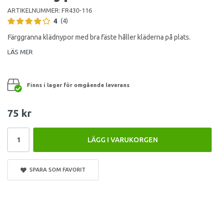
ARTIKELNUMMER:
FR430-116
4
(4)
Färggranna klädnypor med bra fäste håller kläderna på plats.
LÄS MER
Finns i lager för omgående leverans
75 kr
LÄGG I VARUKORGEN
SPARA SOM FAVORIT