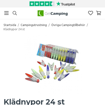
Startsida
/
Campingutrustning
/
Övriga Campingtillbehör
/
Klädnypor 24 st
Klädnypor 24 st