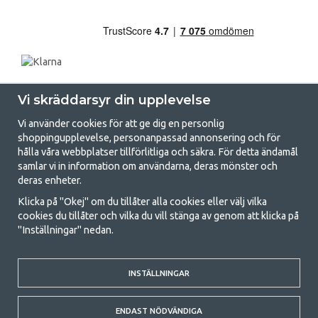
Vi skräddarsyr din upplevelse
Vi använder cookies för att ge dig en personlig
shoppingupplevelse, personanpassad annonsering och för
hålla våra webbplatser tillförlitliga och säkra. För detta ändamål
samlar vi in information om användarna, deras mönster och
GetCamping.se - Din butik för camping
deras enheter.
och uteliv
Klicka på "Okej" om du tillåter alla cookies eller välj vilka
cookies du tillåter och vilka du vill stänga av genom att klicka på
Att campa kan antingen vara en livsstil eller ett sätt att samla familjen
"Inställningar" nedan.
för ett gemensamt äventyr. Oavsett vilken kategori du tillhör hittar du
allt du behöver av campingtillbehör hos oss. Vi tycker att alla ska ha råd
med att campa så därför erbjuder vi riktigt bra priser på familjetält,
husvagnstält och all annan utrustning för camping och friluftsliv. Vårt
INSTÄLLNINGAR
mål är att i varje priskategori erbjuda den bästa campingutrustningen
gällande kvalitet och funktionalitet. Ta gärna kontakt med oss om det
ENDAST NÖDVÄNDIGA
är något du saknar eller vill veta mer om.