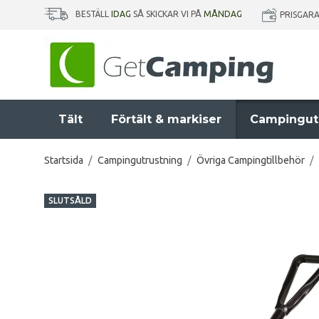
BESTÄLL
IDAG
SÅ SKICKAR VI PÅ
MÅNDAG
PRISGAR
Tält
Förtält & markiser
Campingut
Startsida
/
Campingutrustning
/
Övriga Campingtillbehör
/
SLUTSÅLD