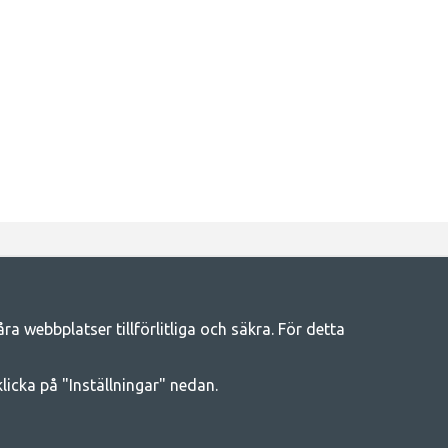
eliv
llt du behöver av campingtillbehör hos oss. Vi tycker att alla ska ha
 webbplatser tillförlitliga och säkra. För detta
liv. Vårt mål är att i varje priskategori erbjuda den bästa
knar eller vill veta mer om.
 klicka på "Inställningar" nedan.