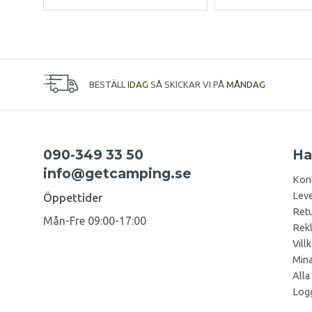
BESTÄLL
IDAG
SÅ SKICKAR VI PÅ
MÅNDAG
090-349 33 50
Ha
info@getcamping.se
Kon
Leve
Öppettider
Retu
Mån-Fre 09:00-17:00
Rek
Vill
Mina
Alla
Logg