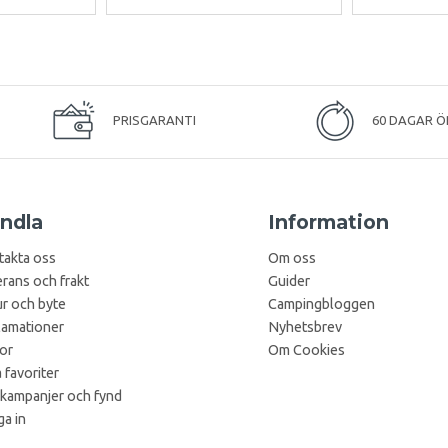
PRISGARANTI
60 DAGAR Ö
ndla
Information
takta oss
Om oss
rans och frakt
Guider
r och byte
Campingbloggen
lamationer
Nyhetsbrev
kor
Om Cookies
 favoriter
 kampanjer och fynd
a in