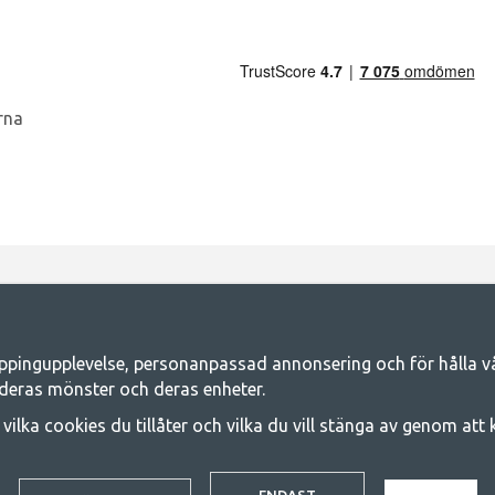
Camping.se - Din butik för camping och ut
iljen för ett gemensamt äventyr. Oavsett vilken kategori du tillhör hittar du a
ppingupplevelse, personanpassad annonsering och för hålla våra
 på familjetält, husvagnstält och all annan utrustning för camping och frilufts
deras mönster och deras enheter.
e kvalitet och funktionalitet. Ta gärna kontakt med oss om det är något du sa
j vilka cookies du tillåter och vilka du vill stänga av genom att
© 2020 GetCamping. All rights reserved.
ENDAST