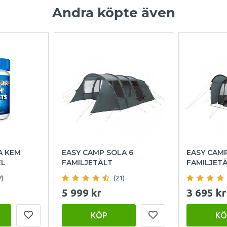
Andra köpte även
A KEM
EASY CAMP SOLA 6
EASY CAM
EL
FAMILJETÄLT
FAMILJET
7)
(21)
5 999 kr
3 695 kr
KÖP
KÖ