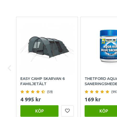
EASY CAMP SKARVAN 6
THETFORD AQU
FAMILJETÄLT
SANERINGSMED
(59)
(99
4 995 kr
169 kr
KÖP
KÖP