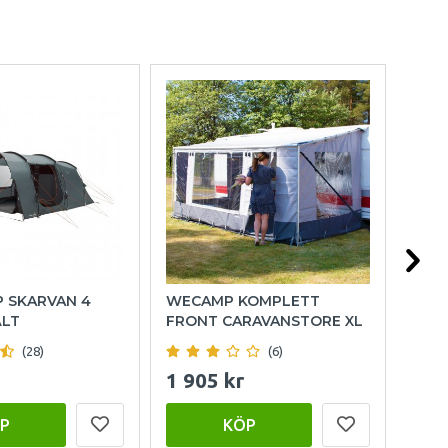
P SKARVAN 4
WECAMP KOMPLETT
OUT
ÄLT
FRONT CARAVANSTORE XL
FAM
(28)
(6)
1 905 kr
15 
P
KÖP