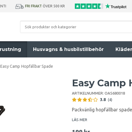
ANTI
FRI FRAKT
ÖVER 500 KR
rustning
Husvagns & husbilstillbehör
Kläde
Easy Camp Hopfällbar Spade
Easy Camp H
ARTIKELNUMMER:
OAS680018
3.8
(4)
Packvänlig hopfällbar spade
LÄS MER
199 kr