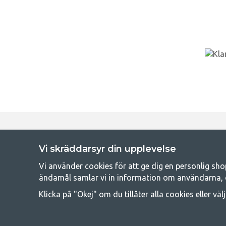
Get
Vi skräddarsyr din upplevelse
Att campa kan antingen vara en livsstil eller ett sätt att samla fam
Vi använder cookies för att ge dig en personlig sho
råd med att campa så därför erbjuder vi riktigt bra priser
ändamål samlar vi in information om användarna, 
campingutrustningen gälland
Klicka på "Okej" om du tillåter alla cookies eller väl