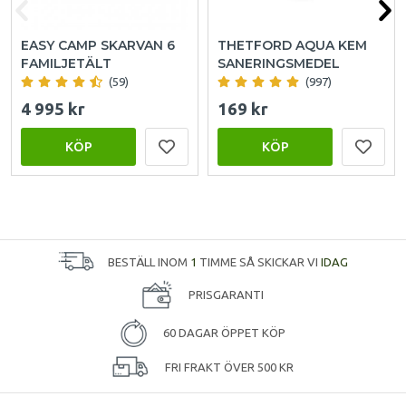
EASY CAMP SKARVAN 6
THETFORD AQUA KEM
FAMILJETÄLT
SANERINGSMEDEL
(59)
(997)
4 995 kr
169 kr
KÖP
KÖP
BESTÄLL INOM
1
TIMME SÅ SKICKAR VI
IDAG
PRISGARANTI
60 DAGAR ÖPPET KÖP
FRI FRAKT ÖVER 500 KR