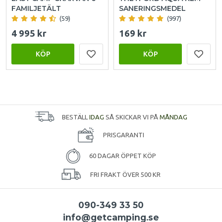
FAMILJETÄLT
SANERINGSMEDEL
(59)
(997)
4 995 kr
169 kr
KÖP
KÖP
BESTÄLL
IDAG
SÅ SKICKAR VI PÅ
MÅNDAG
PRISGARANTI
60 DAGAR ÖPPET KÖP
FRI FRAKT ÖVER 500 KR
090-349 33 50
info@getcamping.se