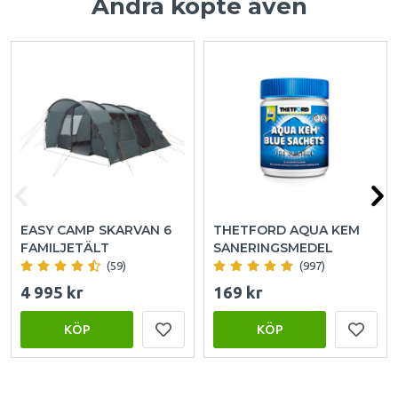
Andra köpte även
EASY CAMP SKARVAN 6
THETFORD AQUA KEM
FAMILJETÄLT
SANERINGSMEDEL
(59)
(997)
4 995 kr
169 kr
KÖP
KÖP