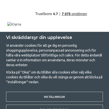
Vi skräddarsyr din upplevelse
Vi använder cookies för att ge dig en personlig
shoppingupplevelse, personanpassad annonsering och för
hålla våra webbplatser tillförlitliga och säkra. För detta ändamål
samlar vi in information om användarna, deras mönster och
GetCamping.se - Din butik för camping
deras enheter.
och uteliv
Klicka på "Okej" om du tillåter alla cookies eller välj vilka
cookies du tillåter och vilka du vill stänga av genom att klicka på
Att campa kan antingen vara en livsstil eller ett sätt att samla familjen
"Inställningar" nedan.
för ett gemensamt äventyr. Oavsett vilken kategori du tillhör hittar du
allt du behöver av campingtillbehör hos oss. Vi tycker att alla ska ha råd
med att campa så därför erbjuder vi riktigt bra priser på familjetält,
husvagnstält och all annan utrustning för camping och friluftsliv. Vårt
INSTÄLLNINGAR
mål är att i varje priskategori erbjuda den bästa campingutrustningen
gällande kvalitet och funktionalitet. Ta gärna kontakt med oss om det