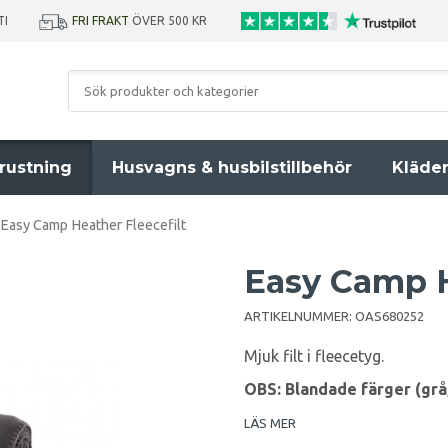
TI
FRI FRAKT
ÖVER 500 KR
rustning
Husvagns & husbilstillbehör
Kläde
Easy Camp Heather Fleecefilt
Easy Camp H
ARTIKELNUMMER:
OAS680252
Mjuk filt i fleecetyg.
OBS: Blandade färger (grå,
LÄS MER