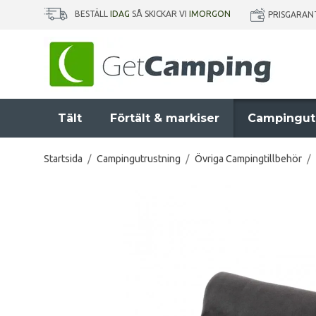
BESTÄLL
IDAG
SÅ SKICKAR VI
IMORGON
PRISGARAN
Tält
Förtält & markiser
Campingut
Startsida
/
Campingutrustning
/
Övriga Campingtillbehör
/