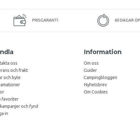
PRISGARANTI
60 DAGAR Ö
ndla
Information
takta oss
Om oss
rans och frakt
Guider
r och byte
Campingbloggen
lamationer
Nyhetsbrev
kor
Om Cookies
 favoriter
 kampanjer och fynd
a in