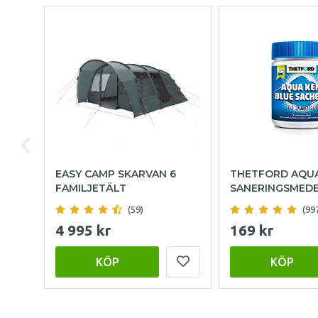
EASY CAMP SKARVAN 6
THETFORD AQU
FAMILJETÄLT
SANERINGSMED
(59)
(99
4 995 kr
169 kr
KÖP
KÖP