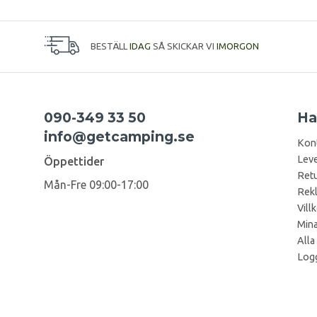
BESTÄLL
IDAG
SÅ SKICKAR VI
IMORGON
090-349 33 50
Ha
info@getcamping.se
Kon
Leve
Öppettider
Retu
Mån-Fre 09:00-17:00
Rek
Vill
Mina
Alla
Logg