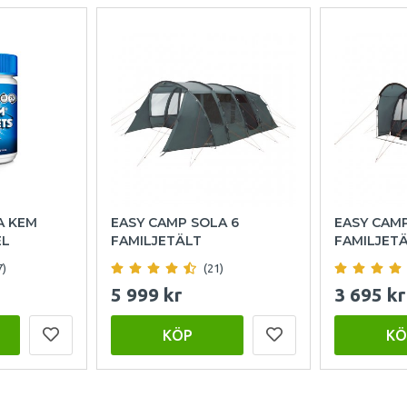
A KEM
EASY CAMP SOLA 6
EASY CAM
EL
FAMILJETÄLT
FAMILJET
7)
(21)
5 999 kr
3 695 kr
KÖP
KÖ