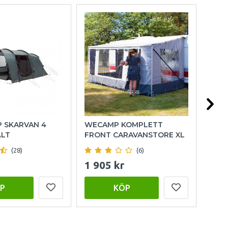
P SKARVAN 4
WECAMP KOMPLETT
HOL
ÄLT
FRONT CARAVANSTORE XL
(28)
(6)
1 905 kr
999
P
KÖP