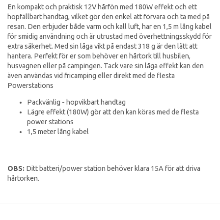
En kompakt och praktisk 12V hårfön med 180W effekt och ett
hopfällbart handtag, vilket gör den enkel att förvara och ta med på
resan. Den erbjuder både varm och kall luft, har en 1,5 m lång kabel
för smidig användning och är utrustad med överhettningsskydd för
extra säkerhet. Med sin låga vikt på endast 318 g är den lätt att
hantera. Perfekt för er som behöver en hårtork till husbilen,
husvagnen eller på campingen. Tack vare sin låga effekt kan den
även användas vid fricamping eller direkt med de flesta
Powerstations
Packvänlig - hopvikbart handtag
Lägre effekt (180W) gör att den kan köras med de flesta
power stations
1,5 meter lång kabel
OBS:
Ditt batteri/power station behöver klara 15A för att driva
hårtorken.