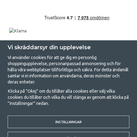
Vi skräddarsyr din upplevelse
Vi använder cookies för att ge dig en personlig
shoppingupplevelse, personanpassad annonsering och för
hålla våra webbplatser tillförlitliga och säkra. För detta ändamål
samlar vi in information om användarna, deras mönster och
GetCamping.se - Din butik för camping
deras enheter.
och uteliv
Klicka på "Okej" om du tillåter alla cookies eller välj vilka
cookies du tillåter och vilka du vill stänga av genom att klicka på
Att campa kan antingen vara en livsstil eller ett sätt att samla familjen
"Inställningar" nedan.
för ett gemensamt äventyr. Oavsett vilken kategori du tillhör hittar du
allt du behöver av campingtillbehör hos oss. Vi tycker att alla ska ha råd
med att campa så därför erbjuder vi riktigt bra priser på familjetält,
husvagnstält och all annan utrustning för camping och friluftsliv. Vårt
INSTÄLLNINGAR
mål är att i varje priskategori erbjuda den bästa campingutrustningen
gällande kvalitet och funktionalitet. Ta gärna kontakt med oss om det