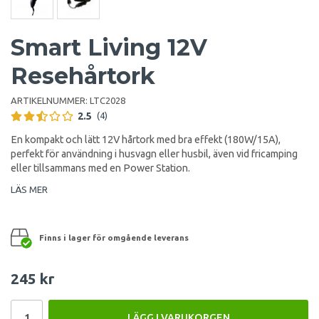
Smart Living 12V
Resehårtork
ARTIKELNUMMER:
LTC2028
2.5
(4)
En kompakt och lätt 12V hårtork med bra effekt (180W/15A),
perfekt för användning i husvagn eller husbil, även vid fricamping
eller tillsammans med en Power Station.
LÄS MER
Finns i lager för omgående leverans
245 kr
LÄGG I VARUKORGEN