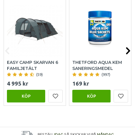
EASY CAMP SKARVAN 6
THETFORD AQUA KEM
FAMILJETÄLT
SANERINGSMEDEL
(59)
(997)
4 995 kr
169 kr
KÖP
KÖP
BESTÄLL
IDAG
SÅ SKICKAR VI PÅ
MÅNDAG