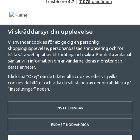
Vi skräddarsyr din upplevelse
Vi använder cookies för att ge dig en personlig
shoppingupplevelse, personanpassad annonsering och för
hålla våra webbplatser tillförlitliga och säkra. För detta ändamål
samlar vi in information om användarna, deras mönster och
GetCamping.se - Din butik för camping
deras enheter.
och uteliv
Klicka på "Okej" om du tillåter alla cookies eller välj vilka
cookies du tillåter och vilka du vill stänga av genom att klicka på
Att campa kan antingen vara en livsstil eller ett sätt att samla familjen
"Inställningar" nedan.
för ett gemensamt äventyr. Oavsett vilken kategori du tillhör hittar du
allt du behöver av campingtillbehör hos oss. Vi tycker att alla ska ha råd
med att campa så därför erbjuder vi riktigt bra priser på familjetält,
husvagnstält och all annan utrustning för camping och friluftsliv. Vårt
INSTÄLLNINGAR
mål är att i varje priskategori erbjuda den bästa campingutrustningen
gällande kvalitet och funktionalitet. Ta gärna kontakt med oss om det
ENDAST NÖDVÄNDIGA
är något du saknar eller vill veta mer om.
© 2020 GetCamping. All rights reserved.