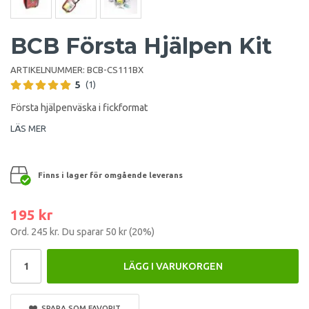
BCB Första Hjälpen Kit
ARTIKELNUMMER:
BCB-CS111BX
5
(1)
Första hjälpenväska i fickformat
LÄS MER
Finns i lager för omgående leverans
195 kr
Ord.
245 kr
. Du sparar
50 kr
(
20
%)
LÄGG I VARUKORGEN
SPARA SOM FAVORIT