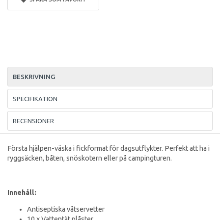
BESKRIVNING
SPECIFIKATION
RECENSIONER
Första hjälpen-väska i fickformat för dagsutflykter. Perfekt att ha i
ryggsäcken, båten, snöskotern eller på campingturen.
Innehåll:
Antiseptiska våtservetter
10 x Vattentät plåster