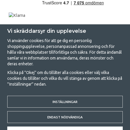
Vi skräddarsyr din upplevelse
Vi använder cookies för att ge dig en personlig
shoppingupplevelse, personanpassad annonsering och för
hålla våra webbplatser tillförlitliga och säkra. För detta ändamål
samlar vi in information om användarna, deras mönster och
GetCamping.se - Din butik för camping
deras enheter.
och uteliv
Klicka på "Okej" om du tillåter alla cookies eller välj vilka
cookies du tillåter och vilka du vill stänga av genom att klicka på
Att campa kan antingen vara en livsstil eller ett sätt att samla familjen
"Inställningar" nedan.
för ett gemensamt äventyr. Oavsett vilken kategori du tillhör hittar du
allt du behöver av campingtillbehör hos oss. Vi tycker att alla ska ha råd
med att campa så därför erbjuder vi riktigt bra priser på familjetält,
husvagnstält och all annan utrustning för camping och friluftsliv. Vårt
INSTÄLLNINGAR
mål är att i varje priskategori erbjuda den bästa campingutrustningen
gällande kvalitet och funktionalitet. Ta gärna kontakt med oss om det
ENDAST NÖDVÄNDIGA
är något du saknar eller vill veta mer om.
© 2020 GetCamping. All rights reserved.