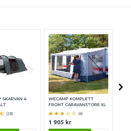
P SKARVAN 4
WECAMP KOMPLETT
HOL
ÄLT
FRONT CARAVANSTORE XL
(28)
(6)
1 905 kr
999