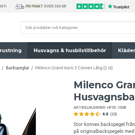
ANTI
FRI FRAKT
ÖVER 500 KR
rustning
Husvagns & husbilstillbehör
Kläde
/
Backspeglar
/
Milenco Grand Aero 3 Convex Lång (2 st)
Milenco Gra
Husvagnsbac
ARTIKELNUMMER:
HF05-100B
4.6
(20)
Stor konvex backspegel från
på
originalbackspegeln med 