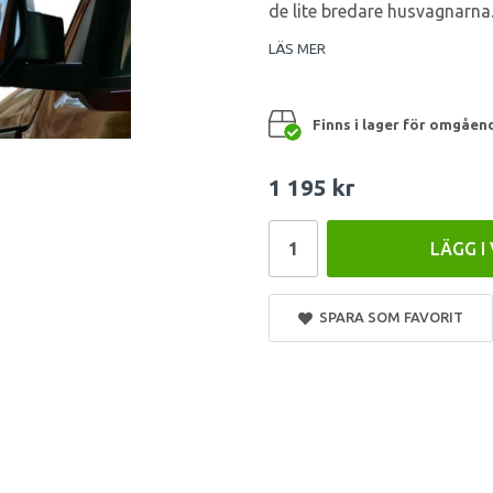
de lite bredare husvagnarna
LÄS MER
Finns i lager för omgåen
1 195 kr
LÄGG I
SPARA SOM FAVORIT