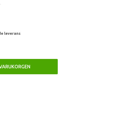
.
de leverans
 VARUKORGEN