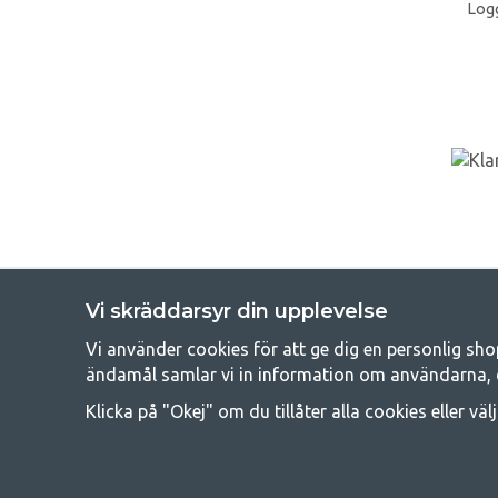
Logg
Vi skräddarsyr din upplevelse
Vi använder cookies för att ge dig en personlig sho
Get
ändamål samlar vi in information om användarna, 
Att campa kan antingen vara en livsstil eller ett sätt att samla fam
Klicka på "Okej" om du tillåter alla cookies eller väl
råd med att campa så därför erbjuder vi riktigt bra priser
campingutrustningen gälland