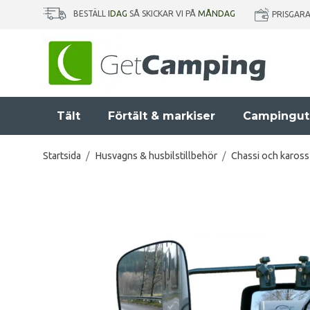
BESTÄLL
IDAG
SÅ SKICKAR VI PÅ
MÅNDAG
PRISGAR
Tält
Förtält & markiser
Campingut
Startsida
/
Husvagns & husbilstillbehör
/
Chassi och kaross