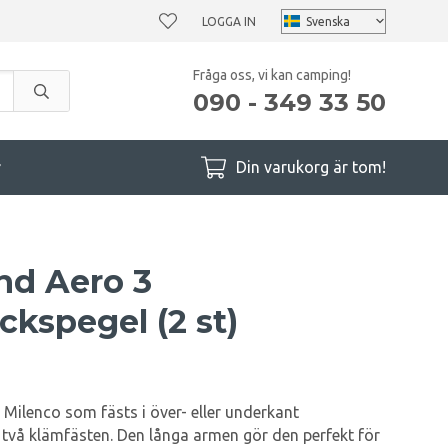
LOGGA IN
Fråga oss, vi kan camping!
090 - 349 33 50
r
Din varukorg är tom!
nd Aero 3
kspegel (2 st)
 Milenco som fästs i över- eller underkant
två klämfästen. Den långa armen gör den perfekt för