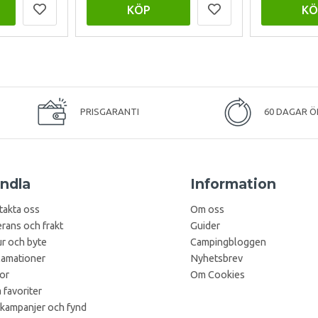
KÖP
KÖ
PRISGARANTI
60 DAGAR Ö
ndla
Information
takta oss
Om oss
rans och frakt
Guider
r och byte
Campingbloggen
lamationer
Nyhetsbrev
kor
Om Cookies
 favoriter
 kampanjer och fynd