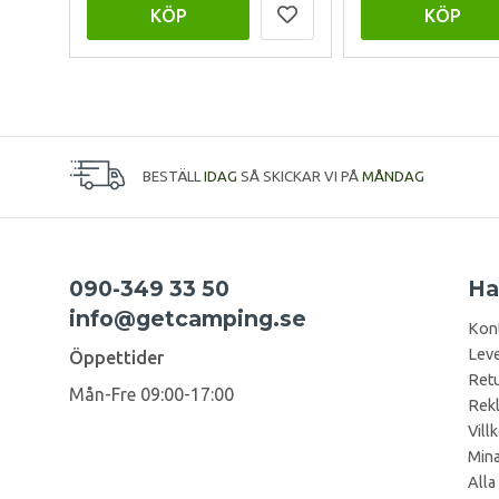
KÖP
KÖP
BESTÄLL
IDAG
SÅ SKICKAR VI PÅ
MÅNDAG
090-349 33 50
Ha
info@getcamping.se
Kon
Leve
Öppettider
Retu
Mån-Fre 09:00-17:00
Rek
Vill
Mina
Alla