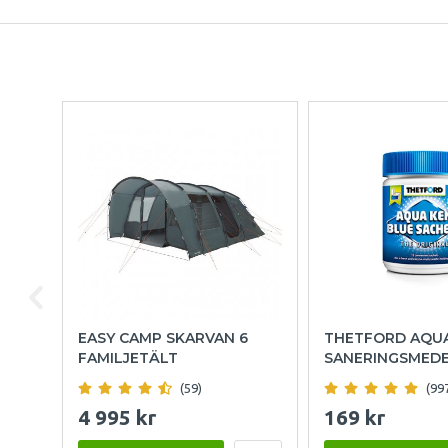
EASY CAMP SKARVAN 6
THETFORD AQU
FAMILJETÄLT
SANERINGSMED
(59)
(99
4 995 kr
169 kr