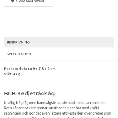
SPARA SOM FAVORIT
BESKRIVNING
SPECIFIKATION
Packstorlek: ca 9 x 7,5 x 2 cm
Vikt: 47 g
BCB Kedjetrådsåg
Kraftig trågsåg med bandsågsliknande blad som utan problem
även sågar tjockare grenar. Vristbanden ger bra med kraft i
sågningen och gör det även lättare att kasta den över grenar som