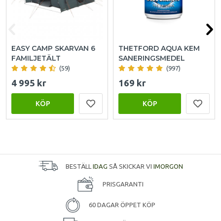
EASY CAMP SKARVAN 6
THETFORD AQUA KEM
FAMILJETÄLT
SANERINGSMEDEL
(59)
(997)
4 995 kr
169 kr
KÖP
KÖP
BESTÄLL
IDAG
SÅ SKICKAR VI
IMORGON
PRISGARANTI
60 DAGAR ÖPPET KÖP