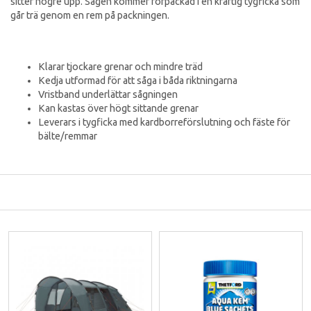
sitter högre upp. Sågen kommer förpackad i en kraftig tygficka som
går trä genom en rem på packningen.
Klarar tjockare grenar och mindre träd
Kedja utformad för att såga i båda riktningarna
Vristband underlättar sågningen
Kan kastas över högt sittande grenar
Leverars i tygficka med kardborreförslutning och fäste för
bälte/remmar