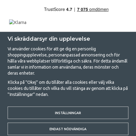
Vi skräddarsyr din upplevelse
Vi använder cookies för att ge dig en personlig
shoppingupplevelse, personanpassad annonsering och för
hålla våra webbplatser tillförlitliga och säkra. För detta ändamål
samlar vi in information om användarna, deras mönster och
GetCamping.se - Din butik för camping
deras enheter.
och uteliv
Klicka på "Okej" om du tillåter alla cookies eller välj vilka
cookies du tillåter och vilka du vill stänga av genom att klicka på
Att campa kan antingen vara en livsstil eller ett sätt att samla familjen
"Inställningar" nedan.
för ett gemensamt äventyr. Oavsett vilken kategori du tillhör hittar du
allt du behöver av campingtillbehör hos oss. Vi tycker att alla ska ha råd
med att campa så därför erbjuder vi riktigt bra priser på familjetält,
husvagnstält och all annan utrustning för camping och friluftsliv. Vårt
INSTÄLLNINGAR
mål är att i varje priskategori erbjuda den bästa campingutrustningen
gällande kvalitet och funktionalitet. Ta gärna kontakt med oss om det
ENDAST NÖDVÄNDIGA
är något du saknar eller vill veta mer om.