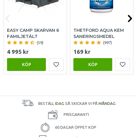
EASY CAMP SKARVAN 6
THETFORD AQUA KEM
FAMILJETÄLT
SANERINGSMEDEL
(59)
(997)
4 995 kr
169 kr
KÖP
KÖP
BESTÄLL
IDAG
SÅ SKICKAR VI PÅ
MÅNDAG
PRISGARANTI
60 DAGAR ÖPPET KÖP