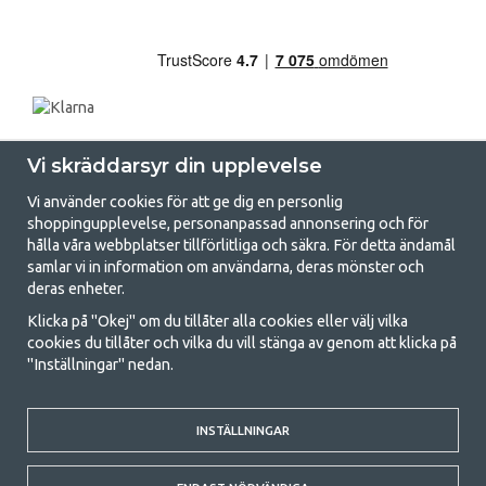
Vi skräddarsyr din upplevelse
Vi använder cookies för att ge dig en personlig
shoppingupplevelse, personanpassad annonsering och för
hålla våra webbplatser tillförlitliga och säkra. För detta ändamål
samlar vi in information om användarna, deras mönster och
GetCamping.se - Din butik för camping
deras enheter.
och uteliv
Klicka på "Okej" om du tillåter alla cookies eller välj vilka
cookies du tillåter och vilka du vill stänga av genom att klicka på
Att campa kan antingen vara en livsstil eller ett sätt att samla familjen
"Inställningar" nedan.
för ett gemensamt äventyr. Oavsett vilken kategori du tillhör hittar du
allt du behöver av campingtillbehör hos oss. Vi tycker att alla ska ha råd
med att campa så därför erbjuder vi riktigt bra priser på familjetält,
husvagnstält och all annan utrustning för camping och friluftsliv. Vårt
INSTÄLLNINGAR
mål är att i varje priskategori erbjuda den bästa campingutrustningen
gällande kvalitet och funktionalitet. Ta gärna kontakt med oss om det