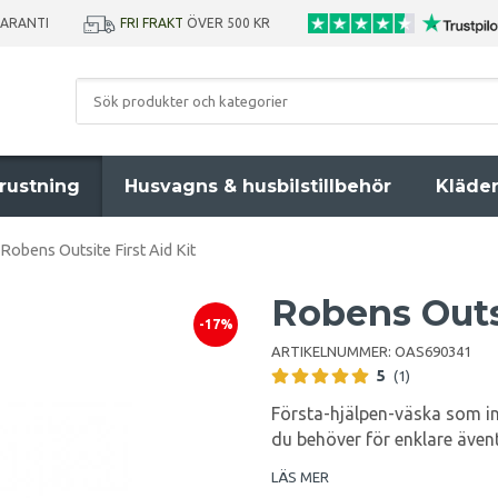
GARANTI
FRI FRAKT
ÖVER 500 KR
rustning
Husvagns & husbilstillbehör
Kläde
Robens Outsite First Aid Kit
Robens Outsi
-17%
ARTIKELNUMMER:
OAS690341
5
(1)
Första-hjälpen-väska som inne
du behöver för enklare även
LÄS MER