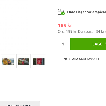
Finns i lager för omgåen
165 kr
Ord.
199 kr
. Du sparar
34 kr
LÄGG I
SPARA SOM FAVORIT