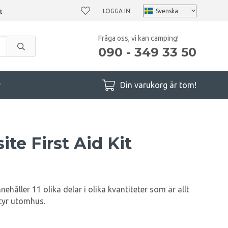
LOGGA IN
Fråga oss, vi kan camping!
090 - 349 33 50
r
Din varukorg är tom!
te First Aid Kit
håller 11 olika delar i olika kvantiteter som är allt
tyr utomhus.