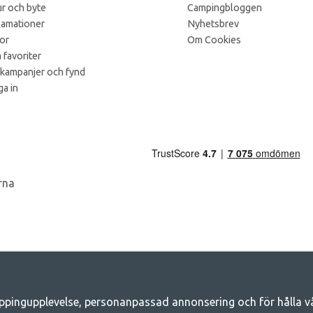
r och byte
Campingbloggen
lamationer
Nyhetsbrev
kor
Om Cookies
 favoriter
 kampanjer och fynd
a in
ppingupplevelse, personanpassad annonsering och för hålla våra
Camping.se - Din butik för camping och ut