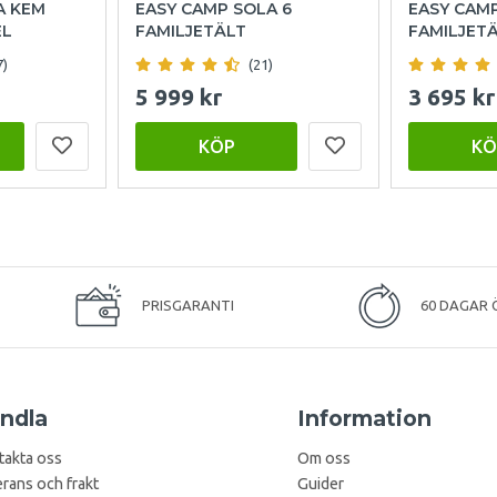
A KEM
EASY CAMP SOLA 6
EASY CAM
EL
FAMILJETÄLT
FAMILJET
7)
(21)
5 999 kr
3 695 kr
KÖP
KÖ
PRISGARANTI
60 DAGAR 
ndla
Information
takta oss
Om oss
rans och frakt
Guider