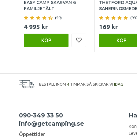
EASY CAMP SKARVAN 6
THETFORD AQU
FAMILJETÄLT
SANERINGSMED
(59)
(99
4 995 kr
169 kr
KÖP
KÖP
BESTÄLL INOM
4
TIMMAR SÅ SKICKAR VI
IDAG
090-349 33 50
Ha
info@getcamping.se
Kon
Leve
Öppettider