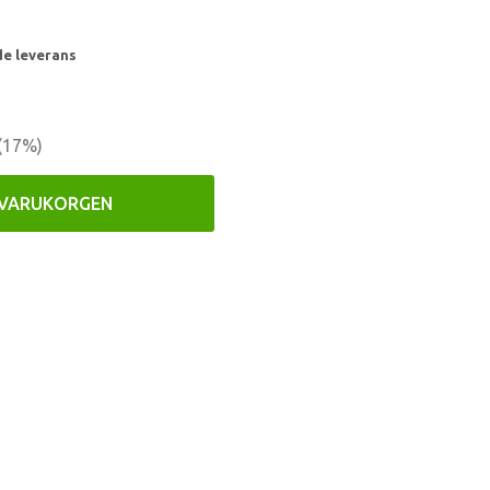
de leverans
(
17
%)
 VARUKORGEN