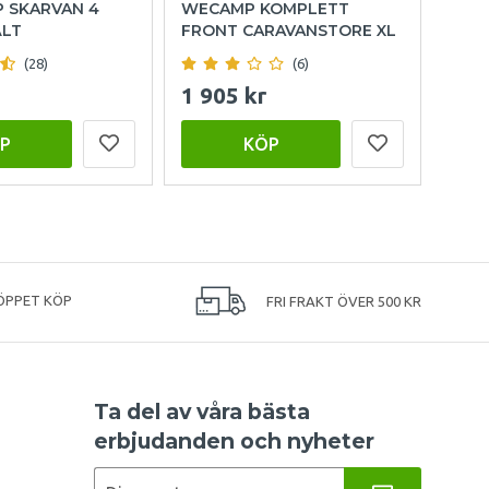
P SKARVAN 4
WECAMP KOMPLETT
OUT
ÄLT
FRONT CARAVANSTORE XL
FAM
(28)
(6)
1 905 kr
15 
P
KÖP
ÖPPET KÖP
FRI FRAKT ÖVER 500 KR
Ta del av våra bästa
erbjudanden och nyheter