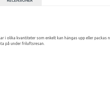
RECENSIONER
r i olika kvantiteter som enkelt kan hängas upp eller packas ner
a på under friluftsresan.