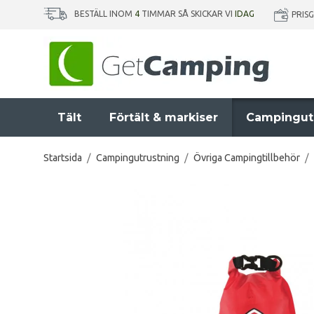
BESTÄLL INOM
4
TIMMAR SÅ SKICKAR VI
IDAG
PRIS
Tält
Förtält & markiser
Campingut
Startsida
/
Campingutrustning
/
Övriga Campingtillbehör
/