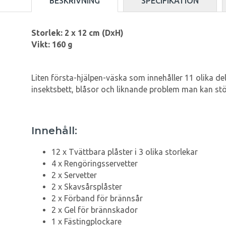
BESKRIVNING
SPECIFIKATION
Storlek: 2 x 12 cm (DxH)
Vikt: 160 g
Liten första-hjälpen-väska som innehåller 11 olika dela
insektsbett, blåsor och liknande problem man kan stöt
Innehåll:
12 x Tvättbara plåster i 3 olika storlekar
4 x Rengöringsservetter
2 x Servetter
2 x Skavsårsplåster
2 x Förband för brännsår
2 x Gel för brännskador
1 x Fästingplockare