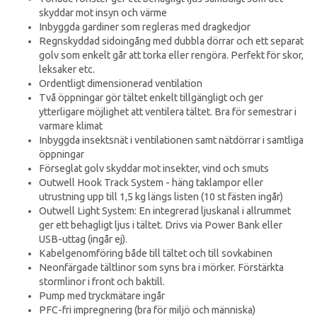
skyddar mot insyn och värme
Inbyggda gardiner som regleras med dragkedjor
Regnskyddad sidoingång med dubbla dörrar och ett separat
golv som enkelt går att torka eller rengöra. Perfekt för skor,
leksaker etc.
Ordentligt dimensionerad ventilation
Två öppningar gör tältet enkelt tillgängligt och ger
ytterligare möjlighet att ventilera tältet. Bra för semestrar i
varmare klimat
Inbyggda insektsnät i ventilationen samt nätdörrar i samtliga
öppningar
Förseglat golv skyddar mot insekter, vind och smuts
Outwell Hook Track System - häng taklampor eller
utrustning upp till 1,5 kg längs listen (10 st fästen ingår)
Outwell Light System: En integrerad ljuskanal i allrummet
ger ett behagligt ljus i tältet. Drivs via Power Bank eller
USB-uttag (ingår ej).
Kabelgenomföring både till tältet och till sovkabinen
Neonfärgade tältlinor som syns bra i mörker. Förstärkta
stormlinor i front och baktill.
Pump med tryckmätare ingår
PFC-fri impregnering (bra för miljö och människa)