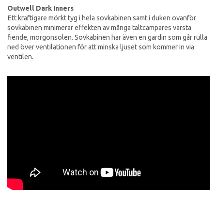
Outwell Dark Inners
Ett kraftigare mörkt tyg i hela sovkabinen samt i duken ovanför
sovkabinen minimerar effekten av många tältcampares värsta
fiende, morgonsolen. Sovkabinen har även en gardin som går rulla
ned över ventilationen för att minska ljuset som kommer in via
ventilen.