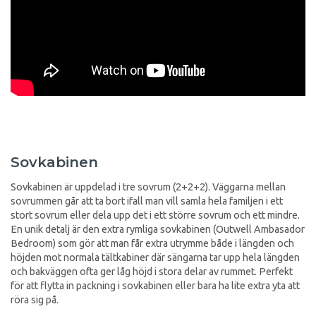
Sovkabinen
Sovkabinen är uppdelad i tre sovrum (2+2+2). Väggarna mellan
sovrummen går att ta bort ifall man vill samla hela familjen i ett
stort sovrum eller dela upp det i ett större sovrum och ett mindre.
En unik detalj är den extra rymliga sovkabinen (Outwell Ambasador
Bedroom) som gör att man får extra utrymme både i längden och
höjden mot normala tältkabiner där sängarna tar upp hela längden
och bakväggen ofta ger låg höjd i stora delar av rummet. Perfekt
för att flytta in packning i sovkabinen eller bara ha lite extra yta att
röra sig på.