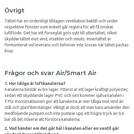
Övrigt
Tältet har en ordentligt tilltagen ventilation baktill och under
respektive fönster som enkelt går reglera för att få önskat
luftflöde. Det har ett förseglat golv sytt till yttertältet, vilket
skyddar tältet mot vind, insekter och smuts. Innertältet är
förmonterat vid leverans och behöver inte lossas när tältet packas
ihop.
Frågor och svar Air/Smart Air
1. Hur tåliga är luftkanalerna?
Kanalerna består av tre lager. Ytterst är ett lager kraftigt polyester,
sedan ett skyddande lager PVC och sen kommer själva kanalen i
TPU. Konstruktionen gör att kanalerna är mer tåliga mot vind än
stål och glasfiberstänger. Viktigt är dock att man bara använder den
medföljande pumpen och inte pumpar upp ett högre tryck än 0,6
bar då det riskerar att förstöra kanalerna.
2. Vad händer om det går hål i kanalen eller en ventil går