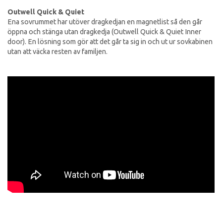
Outwell Quick & Quiet
Ena sovrummet har utöver dragkedjan en magnetlist så den går
öppna och stänga utan dragkedja (Outwell Quick & Quiet Inner
door). En lösning som gör att det går ta sig in och ut ur sovkabinen
utan att väcka resten av familjen.