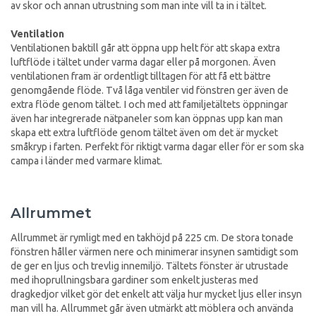
av skor och annan utrustning som man inte vill ta in i tältet.
Ventilation
Ventilationen baktill går att öppna upp helt för att skapa extra
luftflöde i tältet under varma dagar eller på morgonen. Även
ventilationen fram är ordentligt tilltagen för att få ett bättre
genomgående flöde. Två låga ventiler vid fönstren ger även de
extra flöde genom tältet. I och med att familjetältets öppningar
även har integrerade nätpaneler som kan öppnas upp kan man
skapa ett extra luftflöde genom tältet även om det är mycket
småkryp i farten. Perfekt för riktigt varma dagar eller för er som ska
campa i länder med varmare klimat.
Allrummet
Allrummet är rymligt med en takhöjd på 225 cm. De stora tonade
fönstren håller värmen nere och minimerar insynen samtidigt som
de ger en ljus och trevlig innemiljö. Tältets fönster är utrustade
med ihoprullningsbara gardiner som enkelt justeras med
dragkedjor vilket gör det enkelt att välja hur mycket ljus eller insyn
man vill ha. Allrummet går även utmärkt att möblera och använda