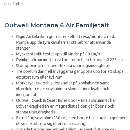
ljus i tältet.
Outwell Montana 6 Air Familjetält
Rigid Air tekniken gör det enkelt att resa/montera ned.
Pumpa upp de fyra kanalerna i stället för att använda
stänger.
Mycket stabilt: testat upp till vindar på 88 km/h
Rymligt allrum med stora fönster och en takhöjd på 225 cm
Stor öppning fram med flexibla öppningsmöjligheter
Tre sovrum där mellanväggarna går öppna upp för att skapa
ett stort rum eller två rum
Mörkt tyg i tak och sidopaneler på sovkabinen samt i
ytterduken över sovkabinen skyddar mot kvälls och
morgonsol
Outwell Quick & Quiet Inner door - Ena sovrummet har
utöver dragkedjan en magnetlist så den går öppna och
stänga utan dragkedja
Extra lång sovkabin (230 cm) med högre tak längst in ger mer
utrymme att röra sig eller för förvaring
Tonade fönster ger ett behagligt ljus samtidigt som det