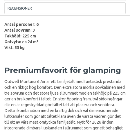
RECENSIONER
Antal personer: 6
Antal sovrum: 3
Takhöjd: 225 cm
Golvyta: ca 24 m²
Vikt: 33 kg
Premiumfavorit för glamping
Outwell Montana 6 Air är ett familjetält med fantastisk prestanda
och en riktigt hög komfort. Den extra stora mörka sovkabinen med
tre sovrum och det stora ljusa allrummet med en takhöjd på 225 cm
ger en bra komfort i tältet. En stor öppning fram, två sidoingångar
där en är regnskyddad gör tältet lätt att placera och ventilera.
Detta i kombination med en kraftig duk och väl dimensionerade
luftkanaler som gör att tältet klara även de värsta vädren gör det
till ett av våra mest omtyckta familjetält. Nytt för 2026 är den
integrerade dimbara ljuskanalen i allrummet som ger ett behagligt