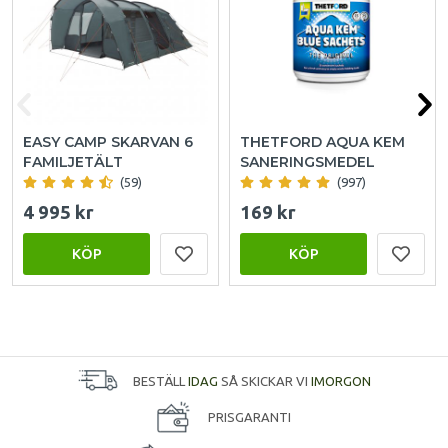
EASY CAMP SKARVAN 6
THETFORD AQUA KEM
FAMILJETÄLT
SANERINGSMEDEL
(59)
(997)
4 995 kr
169 kr
KÖP
KÖP
BESTÄLL
IDAG
SÅ SKICKAR VI
IMORGON
PRISGARANTI