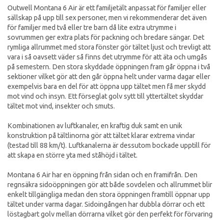
Outwell Montana 6 Air är ett familjetält anpassat för familjer eller
sällskap på upp till sex personer, men vi rekommenderar det även
för familjer med två eller tre barn då lite extra utrymme i
sovrummen ger extra plats för packning och bredare sängar. Det
rymliga allrummet med stora fönster gör tältet ljust och trevligt att
vara i så oavsett väder så finns det utrymme för att äta och umgås
på semestern. Den stora skyddade öppningen fram går öppna i två
sektioner vilket gör att den går öppna helt under varma dagar eller
exempelvis bara en del för att öppna upp tältet men få mer skydd
mot vind och insyn. Ett förseglat golv sytt till yttertältet skyddar
tältet mot vind, insekter och smuts.
Kombinationen av luftkanaler, en kraftig duk samt en unik
konstruktion på tältlinorna gör att tältet klarar extrema vindar
(testad till 88 km/t). Luftkanalerna är dessutom bockade upptill för
att skapa en större yta med ståhöjd i tältet.
Montana 6 Air har en öppning från sidan och en framifrån. Den
regnsäkra sidoöppningen gör att både sovdelen och allrummet blir
enkelt tillgängliga medan den stora öppningen framtill öppnar upp
tältet under varma dagar. Sidoingången har dubbla dörrar och ett
löstagbart golv mellan dörrarna vilket gör den perfekt för förvaring