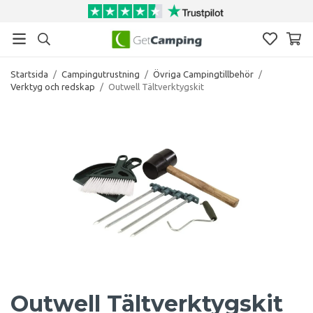
Startsida
/
Campingutrustning
/
Övriga Campingtillbehör
/
Verktyg och redskap
/
Outwell Tältverktygskit
Outwell Tältverktygskit