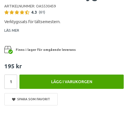
ARTIKELNUMMER:
OAS530459
4.3
(61)
Verktygssats för tältsemestern.
LÄS MER
Finns i lager för omgående leverans
195 kr
LÄGG I VARUKORGEN
SPARA SOM FAVORIT