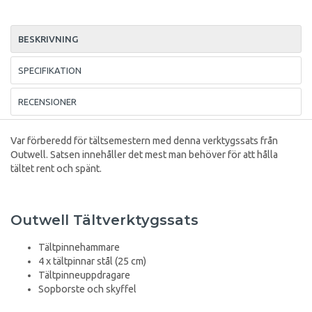
BESKRIVNING
SPECIFIKATION
RECENSIONER
Var förberedd för tältsemestern med denna verktygssats från
Outwell. Satsen innehåller det mest man behöver för att hålla
tältet rent och spänt.
Outwell Tältverktygssats
Tältpinnehammare
4 x tältpinnar stål (25 cm)
Tältpinneuppdragare
Sopborste och skyffel