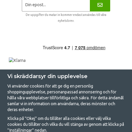
De uppgifter du matar in kommer endast användas till våra
nyhetsbrev.
Vi skräddarsyr din upplevelse
Vi använder cookies för att ge dig en personlig
shoppingupplevelse, personanpassad annonsering och för
hålla våra webbplatser tillförlitliga och säkra. För detta ändamål
samlar vi in information om användarna, deras mönster och
GetCamping.se - Din butik för camping
deras enheter.
och uteliv
Klicka på "Okej" om du tillåter alla cookies eller välj vilka
cookies du tillåter och vilka du vill stänga av genom att klicka på
Att campa kan antingen vara en livsstil eller ett sätt att samla familjen
"Inställningar" nedan.