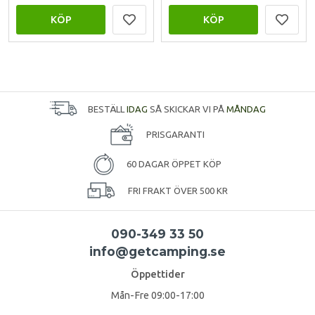
KÖP
KÖP
BESTÄLL
IDAG
SÅ SKICKAR VI PÅ
MÅNDAG
PRISGARANTI
60 DAGAR ÖPPET KÖP
FRI FRAKT ÖVER 500 KR
090-349 33 50
info@getcamping.se
Öppettider
Mån-Fre 09:00-17:00