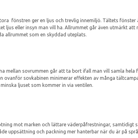
ora fönstren ger en ljus och trevlig innemiljö. Tältets fönste
mycket ljus eller insyn man vill ha. Allrummet går även utmärkt
da allrummet som en skyddad uteplats.
 mellan sovrummen går att ta bort ifall man vill samla hela fa
uken ovanför sovkabinen minimerar effekten av många tältcamp
t minska ljuset som kommer in via ventilen.
nötning mot marken och lättare väderpåfrestningar, samtidigt 
både uppsättning och packning mer hanterbar när du är på språ