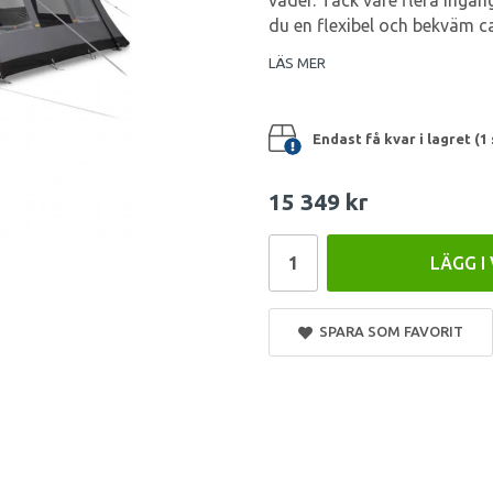
väder. Tack vare flera ingån
du en flexibel och bekväm c
LÄS MER
Endast få kvar i lagret (1 
15 349 kr
LÄGG I
SPARA SOM FAVORIT