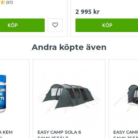
(61)
2 995 kr
KÖP
KÖP
Andra köpte även
A KEM
EASY CAMP SOLA 6
EASY CAM