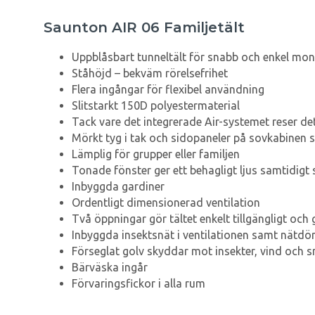
Saunton AIR 06 Familjetält
Uppblåsbart tunneltält för snabb och enkel mon
Ståhöjd – bekväm rörelsefrihet
Flera ingångar för flexibel användning
Slitstarkt 150D polyestermaterial
Tack vare det integrerade Air-systemet reser de
Mörkt tyg i tak och sidopaneler på sovkabinen
Lämplig för grupper eller familjen
Tonade fönster ger ett behagligt ljus samtidig
Inbyggda gardiner
Ordentligt dimensionerad ventilation
Två öppningar gör tältet enkelt tillgängligt och g
Inbyggda insektsnät i ventilationen samt nätdör
Förseglat golv skyddar mot insekter, vind och 
Bärväska ingår
Förvaringsfickor i alla rum