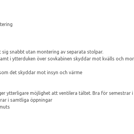
tering
t sig snabbt utan montering av separata stolpar.
 samt i ytterduken över sovkabinen skyddar mot kvälls och mo
t som det skyddar mot insyn och värme
er ytterligare möjlighet att ventilera tältet. Bra för semestrar 
rar i samtliga öppningar
smuts