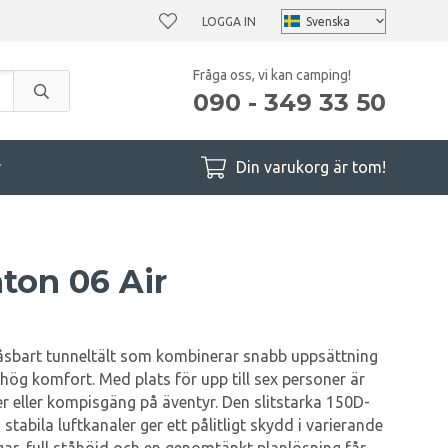
LOGGA IN
Fråga oss, vi kan camping!
090 - 349 33 50
r
Din varukorg är tom!
ton 06 Air
låsbart tunneltält som kombinerar snabb uppsättning
g komfort. Med plats för upp till sex personer är
jer eller kompisgäng på äventyr. Den slitstarka 150D-
tabila luftkanaler ger ett pålitligt skydd i varierande