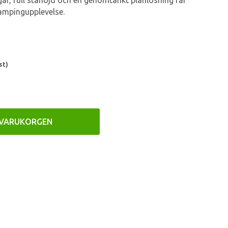
gar, full ståhöjd och en genomtänkt planlösning får
ampingupplevelse.
st)
 VARUKORGEN