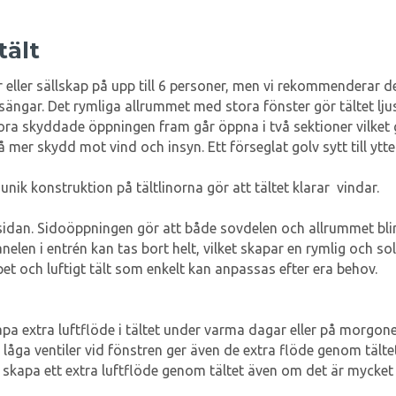
tält
r eller sällskap på upp till 6 personer, men vi rekommenderar d
ngar. Det rymliga allrummet med stora fönster gör tältet ljust 
ra skyddade öppningen fram går öppna i två sektioner vilket g
 mer skydd mot vind och insyn. Ett förseglat golv sytt till ytt
nik konstruktion på tältlinorna gör att tältet klarar vindar.
sidan. Sidoöppningen gör att både sovdelen och allrummet blir
nelen i entrén kan tas bort helt, vilket skapar en rymlig och
pet och luftigt tält som enkelt kan anpassas efter era behov.
kapa extra luftflöde i tältet under varma dagar eller på morgon
 låga ventiler vid fönstren ger även de extra flöde genom tälte
apa ett extra luftflöde genom tältet även om det är mycket små