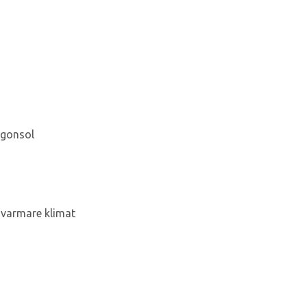
rgonsol
i varmare klimat