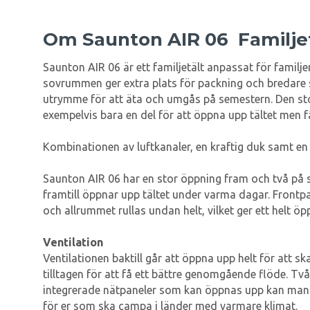
Om Saunton AIR 06 Familje
Saunton AIR 06 är ett familjetält anpassat för familje
sovrummen ger extra plats för packning och bredare sä
utrymme för att äta och umgås på semestern. Den sto
exempelvis bara en del för att öppna upp tältet men få
Kombinationen av luftkanaler, en kraftig duk samt en u
Saunton AIR 06 har en stor öppning fram och två på 
framtill öppnar upp tältet under varma dagar. Frontpa
och allrummet rullas undan helt, vilket ger ett helt öp
Ventilation
Ventilationen baktill går att öppna upp helt för att s
tilltagen för att få ett bättre genomgående flöde. Två
integrerade nätpaneler som kan öppnas upp kan man sk
för er som ska campa i länder med varmare klimat.