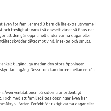
et även för familjer med 3 barn då lite extra utrymme i
och trevligt att vara i så oavsett väder så finns det
ör att den går öppna helt under varma dagar eller
ertältet skyddar tältet mot vind, insekter och smuts.
 enkelt tillgängliga medan den stora öppningen
 solskyddad ingång. Dessutom kan dörren mellan entrén
en. Även ventilationen på sidorna är ordentligt
t. I och med att familjetältets öppningar även har
kryp i farten. Perfekt för riktigt varma dagar eller