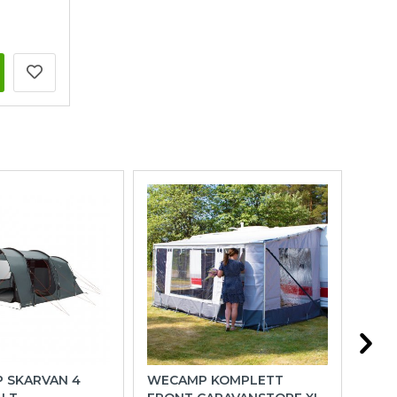
P SKARVAN 4
WECAMP KOMPLETT
HOL