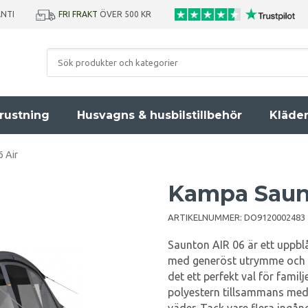
ANTI
FRI FRAKT
ÖVER 500 KR
rustning
Husvagns & husbilstillbehör
Kläde
 Air
Kampa Saun
ARTIKELNUMMER:
DO9120002483
Saunton AIR 06 är ett uppb
med generöst utrymme och hö
det ett perfekt val för famil
polyestern tillsammans med s