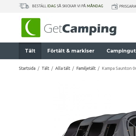
BESTÄLL
IDAG
SÅ SKICKAR VI PÅ
MÅNDAG
PRISGAR
Tält
Förtält & markiser
Campingut
Startsida
/
Tält
/
Alla tält
/
Familjetält
/
Kampa Saunton 06