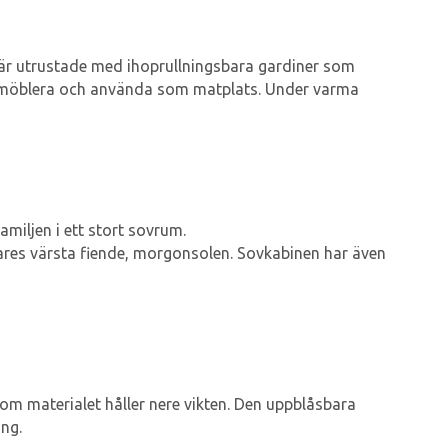
r är utrustade med ihoprullningsbara gardiner som
 att möblera och använda som matplats. Under varma
miljen i ett stort sovrum.
ares värsta fiende, morgonsolen. Sovkabinen har även
som materialet håller nere vikten. Den uppblåsbara
ng.