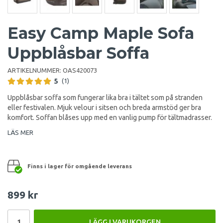
Easy Camp Maple Sofa
Uppblåsbar Soffa
ARTIKELNUMMER:
OAS420073
5
(1)
Uppblåsbar soffa som fungerar lika bra i tältet som på stranden
eller festivalen. Mjuk velour i sitsen och breda armstöd ger bra
komfort. Soffan blåses upp med en vanlig pump för tältmadrasser.
LÄS MER
Finns i lager för omgående leverans
899 kr
LÄGG I VARUKORGEN