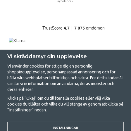
nyhetsbrev.
Vi skräddarsyr din upplevelse
Vi använder cookies för att ge dig en personlig
shoppingupplevelse, personanpassad annonsering och för
hålla våra webbplatser tillförlitliga och säkra. För detta ändamål
samlar vi in information om användarna, deras mönster och
GetCamping.se - Din butik för camping
deras enheter.
och uteliv
Klicka på "Okej" om du tillåter alla cookies eller välj vilka
cookies du tillåter och vilka du vill stänga av genom att klicka på
Att campa kan antingen vara en livsstil eller ett sätt att samla familjen
"Inställningar" nedan.
för ett gemensamt äventyr. Oavsett vilken kategori du tillhör hittar du
allt du behöver av campingtillbehör hos oss. Vi tycker att alla ska ha råd
med att campa så därför erbjuder vi riktigt bra priser på familjetält,
husvagnstält och all annan utrustning för camping och friluftsliv. Vårt
INSTÄLLNINGAR