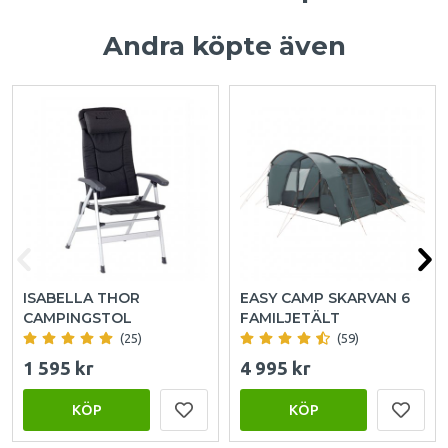
Andra köpte även
ISABELLA THOR
EASY CAMP SKARVAN 6
CAMPINGSTOL
FAMILJETÄLT
(25)
(59)
1 595 kr
4 995 kr
KÖP
KÖP