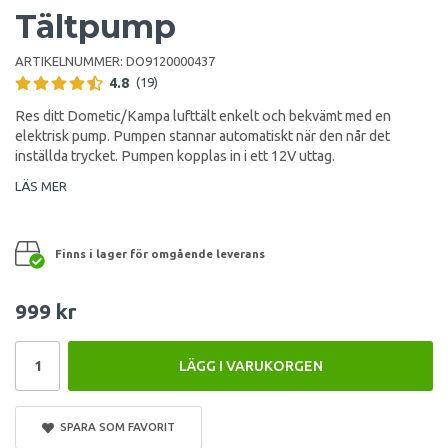
Tältpump
ARTIKELNUMMER:
DO9120000437
4.8
(19)
Res ditt Dometic/Kampa lufttält enkelt och bekvämt med en
elektrisk pump. Pumpen stannar automatiskt när den når det
inställda trycket. Pumpen kopplas in i ett 12V uttag.
LÄS MER
Finns i lager för omgående leverans
999 kr
LÄGG I VARUKORGEN
SPARA SOM FAVORIT