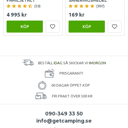
FAMILJETÄLT
SANERINGSMEDEL
(59)
(997)
4 995 kr
169 kr
KÖP
KÖP
BESTÄLL
IDAG
SÅ SKICKAR VI
IMORGON
PRISGARANTI
60 DAGAR ÖPPET KÖP
FRI FRAKT ÖVER 500 KR
090-349 33 50
info@getcamping.se