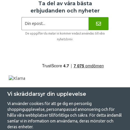
Ta del av våra bästa
erbjudanden och nyheter
De uppgifter du matar in kommer endast användas till våra
nyhetsbrev.
Vi skräddarsyr din upplevelse
Vi använder cookies för att ge dig en personlig
shoppingupplevelse, personanpassad annonsering och för
hålla våra webbplatser tillförlitliga och säkra. För detta ändamål
samlar vi in information om användarna, deras mönster och
GetCamping.se - Din butik för camping
deras enheter.