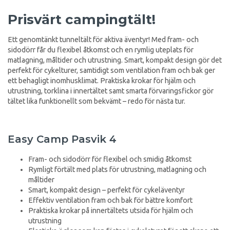
Prisvärt campingtält!
Ett genomtänkt tunneltält för aktiva äventyr! Med fram- och
sidodörr får du flexibel åtkomst och en rymlig uteplats för
matlagning, måltider och utrustning. Smart, kompakt design gör det
perfekt för cykelturer, samtidigt som ventilation fram och bak ger
ett behagligt inomhusklimat. Praktiska krokar för hjälm och
utrustning, torklina i innertältet samt smarta förvaringsfickor gör
tältet lika funktionellt som bekvämt – redo för nästa tur.
Easy Camp Pasvik 4
Fram- och sidodörr för flexibel och smidig åtkomst
Rymligt förtält med plats för utrustning, matlagning och
måltider
Smart, kompakt design – perfekt för cykeläventyr
Effektiv ventilation fram och bak för bättre komfort
Praktiska krokar på innertältets utsida för hjälm och
utrustning