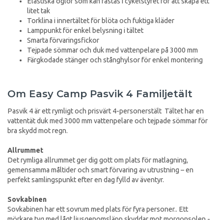
Elastiska öglor som kan fästas i cykelstyret för att skapa ett
litet tak
Torklina i innertältet för blöta och fuktiga kläder
Lamppunkt för enkel belysning i tältet
Smarta förvaringsfickor
Tejpade sömmar och duk med vattenpelare på 3000 mm
Färgkodade stänger och stånghylsor för enkel montering
Om Easy Camp Pasvik 4 Familjetält
Pasvik 4 är ett rymligt och prisvärt 4-personerstält Tältet har en
vattentät duk med 3000 mm vattenpelare och tejpade sömmar för
bra skydd mot regn.
Allrummet
Det rymliga allrummet ger dig gott om plats för matlagning,
gemensamma måltider och smart förvaring av utrustning – en
perfekt samlingspunkt efter en dag fylld av äventyr.
Sovkabinen
Sovkabinen har ett sovrum med plats för fyra personer.. Ett
mörkare tyg med lågt ljusgenomsläpp skyddar mot morgonsolen -