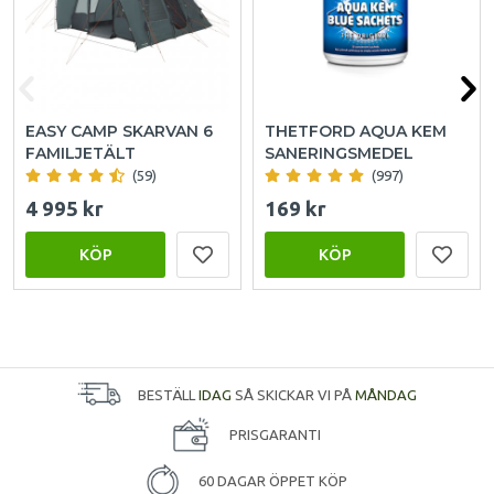
EASY CAMP SKARVAN 6
THETFORD AQUA KEM
FAMILJETÄLT
SANERINGSMEDEL
(59)
(997)
4 995 kr
169 kr
KÖP
KÖP
BESTÄLL
IDAG
SÅ SKICKAR VI PÅ
MÅNDAG
PRISGARANTI
60 DAGAR ÖPPET KÖP