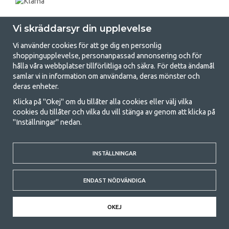
Vi skräddarsyr din upplevelse
Vi använder cookies för att ge dig en personlig
shoppingupplevelse, personanpassad annonsering och för
hålla våra webbplatser tillförlitliga och säkra. För detta ändamål
samlar vi in information om användarna, deras mönster och
GetCamping.se - Din butik för camping
deras enheter.
och uteliv
Klicka på "Okej" om du tillåter alla cookies eller välj vilka
cookies du tillåter och vilka du vill stänga av genom att klicka på
Att campa kan antingen vara en livsstil eller ett sätt att samla familjen
"Inställningar" nedan.
för ett gemensamt äventyr. Oavsett vilken kategori du tillhör hittar du
allt du behöver av campingtillbehör hos oss. Vi tycker att alla ska ha råd
med att campa så därför erbjuder vi riktigt bra priser på familjetält,
husvagnstält och all annan utrustning för camping och friluftsliv. Vårt
INSTÄLLNINGAR
mål är att i varje priskategori erbjuda den bästa campingutrustningen
gällande kvalitet och funktionalitet. Ta gärna kontakt med oss om det
ENDAST NÖDVÄNDIGA
är något du saknar eller vill veta mer om.
© 2020 GetCamping. All rights reserved.
OKEJ