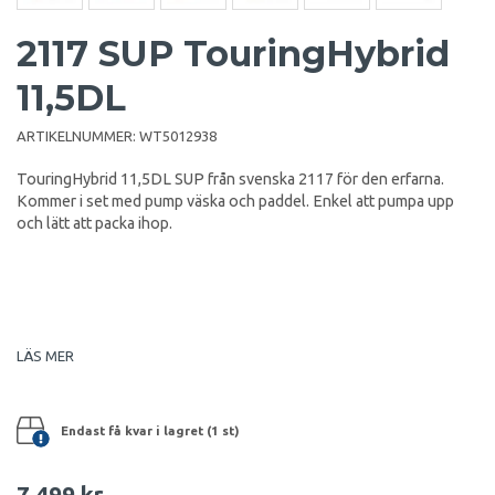
2117 SUP TouringHybrid
11,5DL
ARTIKELNUMMER:
WT5012938
TouringHybrid 11,5DL SUP från svenska 2117 för den erfarna.
Kommer i set med pump väska och paddel. Enkel att pumpa upp
och lätt att packa ihop.
LÄS MER
Endast få kvar i lagret (1 st)
7 499 kr