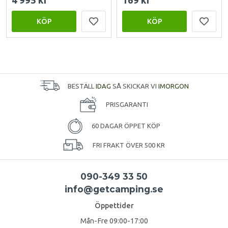
4 995 kr
169 kr
KÖP
KÖP
BESTÄLL
IDAG
SÅ SKICKAR VI
IMORGON
PRISGARANTI
60 DAGAR ÖPPET KÖP
FRI FRAKT ÖVER 500 KR
090-349 33 50
info@getcamping.se
Öppettider
Mån-Fre 09:00-17:00