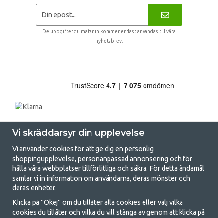
De uppgifter du matar in kommer endast användas till våra
nyhetsbrev.
Vi skräddarsyr din upplevelse
Vi använder cookies för att ge dig en personlig
shoppingupplevelse, personanpassad annonsering och för
hålla våra webbplatser tillförlitliga och säkra. För detta ändamål
samlar vi in information om användarna, deras mönster och
GetCamping.se - Din butik för camping
deras enheter.
och uteliv
Klicka på "Okej" om du tillåter alla cookies eller välj vilka
cookies du tillåter och vilka du vill stänga av genom att klicka på
Att campa kan antingen vara en livsstil eller ett sätt att samla familjen