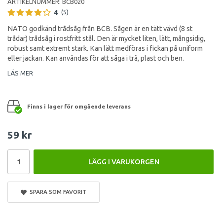
ARTIKELNUMMER:
BCB020
4
(5)
NATO godkänd trådsåg från BCB. Sågen är en tätt vävd (8 st
trådar) trådsåg i rostfritt stål. Den är mycket liten, lätt, mångsidig,
robust samt extremt stark. Kan lätt medföras i fickan på uniform
eller jackan. Kan användas för att såga i trä, plast och ben.
LÄS MER
Finns i lager för omgående leverans
59 kr
LÄGG I VARUKORGEN
SPARA SOM FAVORIT