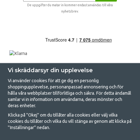
De uppgifter du matar in kommer endast användas till våra
nyhetsbrev.
Vi skräddarsyr din upplevelse
Vi använder cookies för att ge dig en personlig
shoppingupplevelse, personanpassad annonsering och för
hålla våra webbplatser tillförlitliga och säkra. För detta ändamål
samlar vi in information om användarna, deras mönster och
GetCamping.se - Din butik för camping
deras enheter.
och uteliv
Klicka på "Okej" om du tillåter alla cookies eller välj vilka
cookies du tillåter och vilka du vill stänga av genom att klicka på
Att campa kan antingen vara en livsstil eller ett sätt att samla familjen
"Inställningar" nedan.
för ett gemensamt äventyr. Oavsett vilken kategori du tillhör hittar du
allt du behöver av campingtillbehör hos oss. Vi tycker att alla ska ha råd