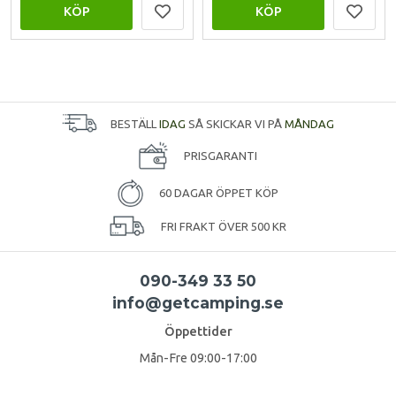
KÖP
KÖP
BESTÄLL
IDAG
SÅ SKICKAR VI PÅ
MÅNDAG
PRISGARANTI
60 DAGAR ÖPPET KÖP
FRI FRAKT ÖVER 500 KR
090-349 33 50
info@getcamping.se
Öppettider
Mån-Fre 09:00-17:00