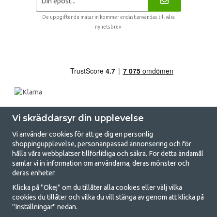
De uppgifter du matar in kommer endast användas till våra
nyhetsbrev.
Vi skräddarsyr din upplevelse
Vi använder cookies för att ge dig en personlig
shoppingupplevelse, personanpassad annonsering och för
hålla våra webbplatser tillförlitliga och säkra. För detta ändamål
samlar vi in information om användarna, deras mönster och
GetCamping.se - Din butik för camping
deras enheter.
och uteliv
Klicka på "Okej" om du tillåter alla cookies eller välj vilka
cookies du tillåter och vilka du vill stänga av genom att klicka på
Att campa kan antingen vara en livsstil eller ett sätt att samla familjen
"Inställningar" nedan.
för ett gemensamt äventyr. Oavsett vilken kategori du tillhör hittar du