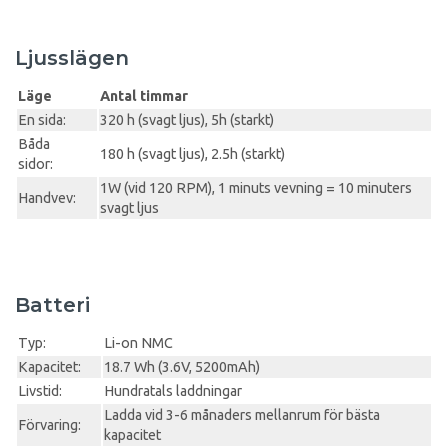
Ljusslägen
Läge
Antal timmar
En sida:
320 h (svagt ljus), 5h (starkt)
Båda
180 h (svagt ljus), 2.5h (starkt)
sidor:
1W (vid 120 RPM), 1 minuts vevning = 10 minuters
Handvev:
svagt ljus
Batteri
Typ:
Li-on NMC
Kapacitet:
18.7 Wh (3.6V, 5200mAh)
Livstid:
Hundratals laddningar
Ladda vid 3-6 månaders mellanrum för bästa
Förvaring:
kapacitet