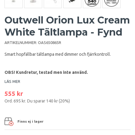
Outwell Orion Lux Cream
White Tältlampa - Fynd
ARTIKELNUMMER:
OAS650865R
Smart hopfällbar tältlampa med dimmer och fjärrkontroll.
OBS! Kundretur, testad men inte använd.
LÄS MER
555 kr
Ord.
695 kr
. Du sparar
140 kr
(
20
%)
Finns ej i lager