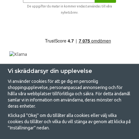
De uppgifter du matar in kommer endast användas till våra
nyhetsbrev.
Vi skräddarsyr din upplevelse
Vi använder cookies för att ge dig en personlig
shoppingupplevelse, personanpassad annonsering och för
hålla våra webbplatser tillförlitliga och säkra. För detta ändamål
samlar vi in information om användarna, deras mönster och
GetCamping.se - Din butik för camping
deras enheter.
och uteliv
Klicka på "Okej" om du tillåter alla cookies eller välj vilka
cookies du tillåter och vilka du vill stänga av genom att klicka på
Att campa kan antingen vara en livsstil eller ett sätt att samla familjen
"Inställningar" nedan.
för ett gemensamt äventyr. Oavsett vilken kategori du tillhör hittar du
allt du behöver av campingtillbehör hos oss. Vi tycker att alla ska ha råd