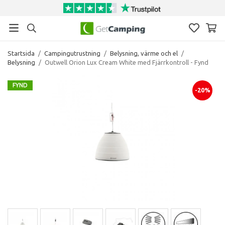
Startsida
/
Campingutrustning
/
Belysning, värme och el
/
Belysning
/
Outwell Orion Lux Cream White med Fjärrkontroll - Fynd
FYND
-20%