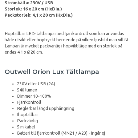
Strömkälla: 230V / USB
Storlek: 16 x 20 cm (HxDia.)
Packstorlek: 4,1 x 20 cm (HxDia.)
Hopfällbar LED-tältlampa med fjärrkontroll som kan användas
både utvikt eller hoptryckt beroende på vilken ljusbild man vill få.
Lampan är mycket packvänlig i hopvikt läge med en storlek på
endas 4,1 x Ø20 cm.
Outwell Orion Lux Tältlampa
230V eller USB (2A)
540 lumen
Dimmer 10-100%
Fjärrkontroll
Reglerbar längd upphängning
Ihopfällbar
Packvänlig
5 m kabel
Batteri till fjärrkontroll (MN21 / A23) - ingår ej