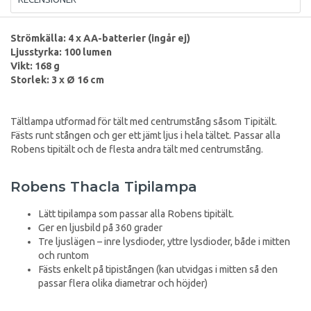
Strömkälla: 4 x AA-batterier (ingår ej)
Ljusstyrka: 100 lumen
Vikt: 168 g
Storlek: 3 x Ø 16 cm
Tältlampa utformad för tält med centrumstång såsom Tipitält.
Fästs runt stången och ger ett jämt ljus i hela tältet. Passar alla
Robens tipitält och de flesta andra tält med centrumstång.
Robens Thacla Tipilampa
Lätt tipilampa som passar alla Robens tipitält.
Ger en ljusbild på 360 grader
Tre ljuslägen – inre lysdioder, yttre lysdioder, både i mitten
och runtom
Fästs enkelt på tipistången (kan utvidgas i mitten så den
passar flera olika diametrar och höjder)