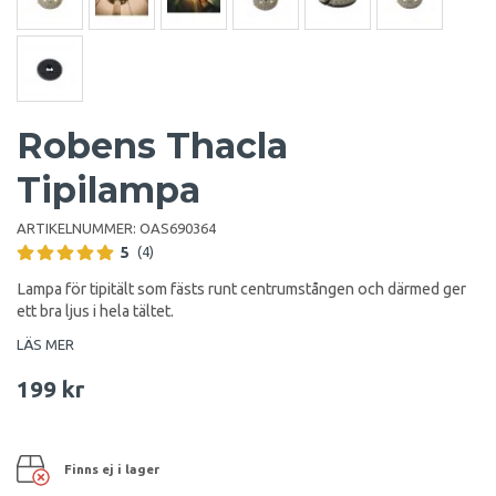
Robens Thacla
Tipilampa
ARTIKELNUMMER:
OAS690364
5
(4)
Lampa för tipitält som fästs runt centrumstången och därmed ger
ett bra ljus i hela tältet.
LÄS MER
199 kr
Finns ej i lager