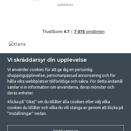
nyhetsbrev.
Vi skräddarsyr din upplevelse
Vi använder cookies för att ge dig en personlig
shoppingupplevelse, personanpassad annonsering och för
hålla våra webbplatser tillförlitliga och säkra. För detta ändamål
samlar vi in information om användarna, deras mönster och
GetCamping.se - Din butik för camping
deras enheter.
och uteliv
Klicka på "Okej" om du tillåter alla cookies eller välj vilka
cookies du tillåter och vilka du vill stänga av genom att klicka på
Att campa kan antingen vara en livsstil eller ett sätt att samla familjen
"Inställningar" nedan.
för ett gemensamt äventyr. Oavsett vilken kategori du tillhör hittar du
allt du behöver av campingtillbehör hos oss. Vi tycker att alla ska ha råd
med att campa så därför erbjuder vi riktigt bra priser på familjetält,