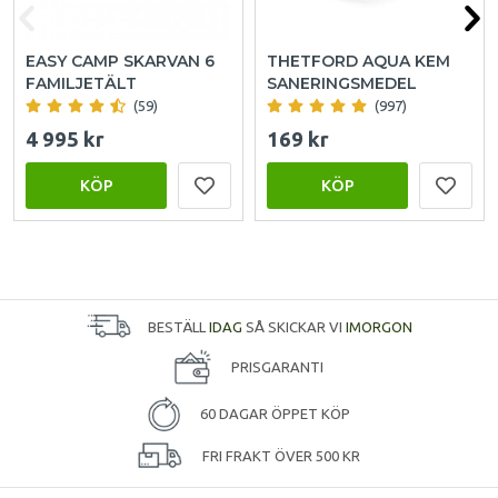
EASY CAMP SKARVAN 6
THETFORD AQUA KEM
FAMILJETÄLT
SANERINGSMEDEL
(59)
(997)
4 995 kr
169 kr
KÖP
KÖP
BESTÄLL
IDAG
SÅ SKICKAR VI
IMORGON
PRISGARANTI
60 DAGAR ÖPPET KÖP
FRI FRAKT ÖVER 500 KR