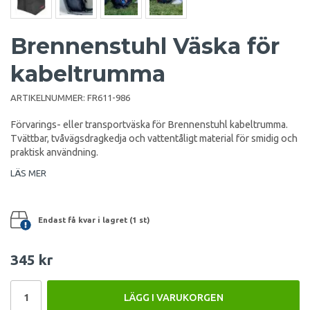
Brennenstuhl Väska för
kabeltrumma
ARTIKELNUMMER:
FR611-986
Förvarings- eller transportväska för Brennenstuhl kabeltrumma.
Tvättbar, tvåvägsdragkedja och vattentåligt material för smidig och
praktisk användning.
LÄS MER
Endast få kvar i lagret (1 st)
345 kr
LÄGG I VARUKORGEN