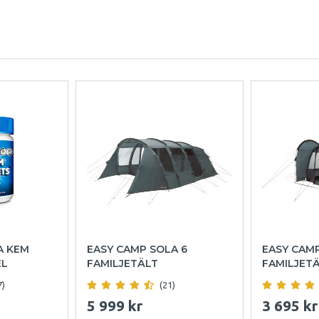
A KEM
EASY CAMP SOLA 6
EASY CAM
EL
FAMILJETÄLT
FAMILJET
7)
(21)
5 999 kr
3 695 kr