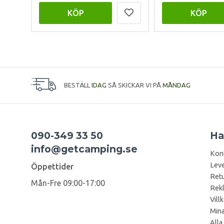
KÖP
KÖP
BESTÄLL
IDAG
SÅ SKICKAR VI PÅ
MÅNDAG
090-349 33 50
Ha
info@getcamping.se
Kon
Leve
Öppettider
Retu
Mån-Fre 09:00-17:00
Rek
Vill
Mina
Alla