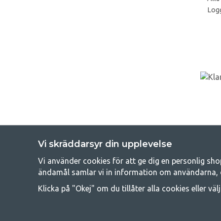
Logg
Vi skräddarsyr din upplevelse
Vi använder cookies för att ge dig en personlig sho
Get
ändamål samlar vi in information om användarna, 
Att campa kan antingen vara en livsstil eller ett sätt att samla fam
Klicka på "Okej" om du tillåter alla cookies eller väl
råd med att campa så därför erbjuder vi riktigt bra priser
campingutrustningen gälland