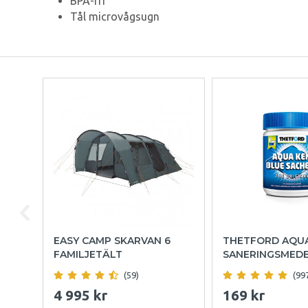
BPA-fri
Tål microvågsugn
EASY CAMP SKARVAN 6
THETFORD AQU
FAMILJETÄLT
SANERINGSMED
(59)
(99
4 995 kr
169 kr