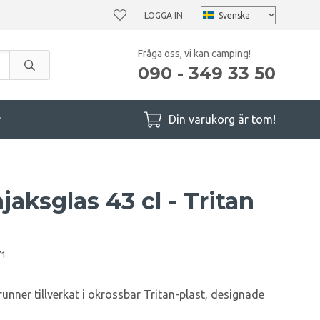
LOGGA IN
Fråga oss, vi kan camping!
090 - 349 33 50
r
Din varukorg är tom!
aksglas 43 cl - Tritan
71
unner tillverkat i okrossbar Tritan-plast, designade