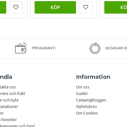
KÖP
KÖ
PRISGARANTI
60 DAGAR Ö
ndla
Information
takta oss
Om oss
rans och frakt
Guider
r och byte
Campingbloggen
lamationer
Nyhetsbrev
kor
Om Cookies
 favoriter
 kampanjer och fynd