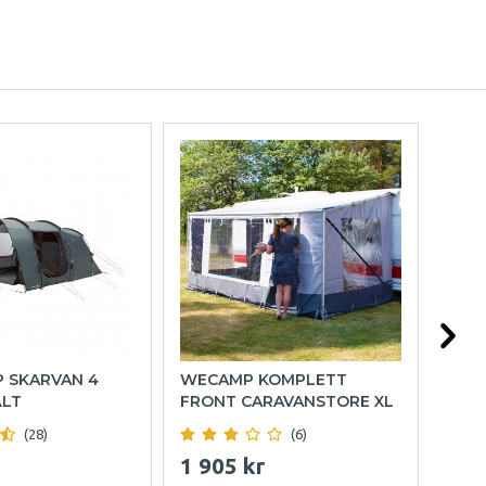
P SKARVAN 4
WECAMP KOMPLETT
HOL
ÄLT
FRONT CARAVANSTORE XL
(28)
(6)
1 905 kr
999