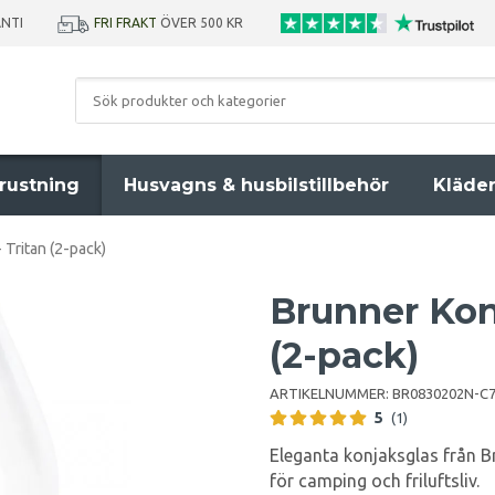
ANTI
FRI FRAKT
ÖVER 500 KR
rustning
Husvagns & husbilstillbehör
Kläde
 Tritan (2-pack)
Brunner Konj
(2-pack)
ARTIKELNUMMER:
BR0830202N-C
5
(1)
Eleganta konjaksglas från Br
för camping och friluftsliv.