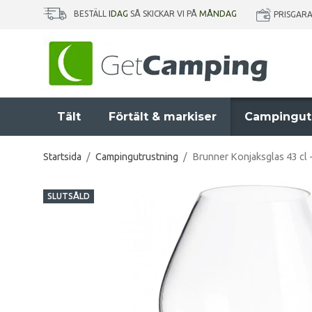
BESTÄLL
IDAG
SÅ SKICKAR VI PÅ
MÅNDAG
PRISGAR
Tält
Förtält & markiser
Campingut
Startsida
/
Campingutrustning
/
Brunner Konjaksglas 43 cl -
SLUTSÅLD