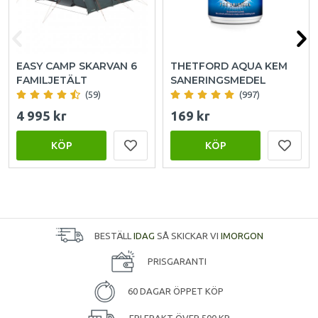
EASY CAMP SKARVAN 6
THETFORD AQUA KEM
FAMILJETÄLT
SANERINGSMEDEL
(59)
(997)
4 995 kr
169 kr
KÖP
KÖP
BESTÄLL
IDAG
SÅ SKICKAR VI
IMORGON
PRISGARANTI
60 DAGAR ÖPPET KÖP
FRI FRAKT ÖVER 500 KR