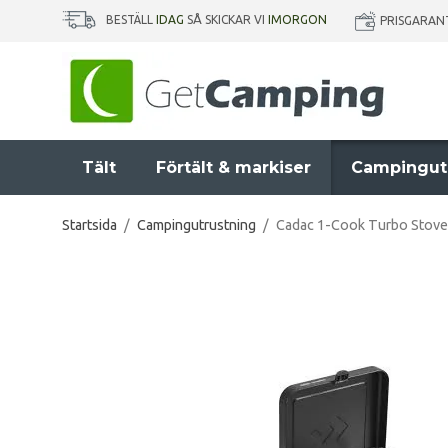
BESTÄLL
IDAG
SÅ SKICKAR VI
IMORGON
PRISGARAN
Tält
Förtält & markiser
Campingut
Startsida
/
Campingutrustning
/
Cadac 1-Cook Turbo Stove 