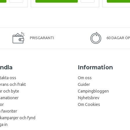
PRISGARANTI
60 DAGAR Ö
ndla
Information
takta oss
Om oss
rans och frakt
Guider
r och byte
Campingbloggen
lamationer
Nyhetsbrev
kor
Om Cookies
 favoriter
 kampanjer och fynd
a in