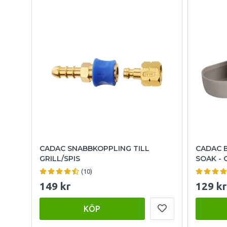
CADAC SNABBKOPPLING TILL
CADAC 
GRILL/SPIS
SOAK - 
(10)
149 kr
129 kr
KÖP