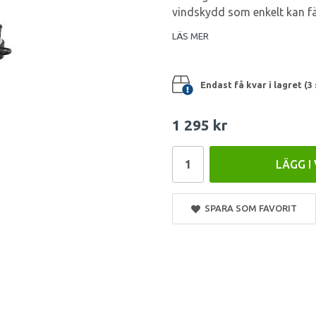
vindskydd som enkelt kan fä
LÄS MER
Endast få kvar i lagret (3 
1 295 kr
LÄGG I
SPARA SOM FAVORIT