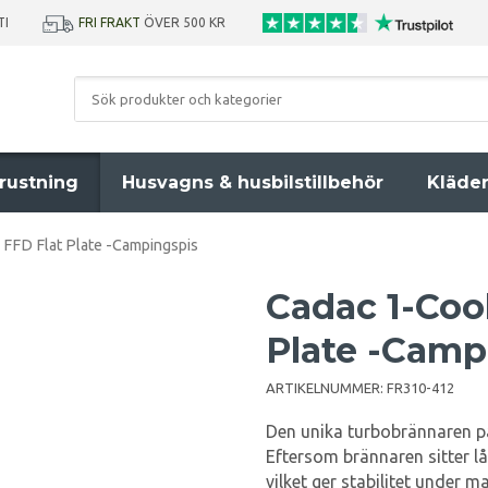
TI
FRI FRAKT
ÖVER 500 KR
rustning
Husvagns & husbilstillbehör
Kläde
FFD Flat Plate -Campingspis
Cadac 1-Coo
Plate -Camp
ARTIKELNUMMER:
FR310-412
Den unika turbobrännaren på
Eftersom brännaren sitter l
vilket ger stabilitet under m