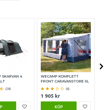
P SKARVAN 4
WECAMP KOMPLETT
HOL
ÄLT
FRONT CARAVANSTORE XL
(28)
(6)
1 905 kr
999
P
KÖP