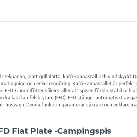
d stekpanna, platt grillplatta, kaffekannaställ och vindskydd. D
atlagning och enkel rengöring. Kaffekannastället är perfekt di
FFD. Gummifötter säkerställer att spisen förblir stabil och at
 kallas flamfelsbrytare (FFD). FFD stänger automatiskt av gast
ler husvagn. Denna funktion garanterar säkrare och enklare ma
FD Flat Plate -Campingspis