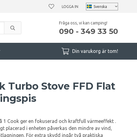
LOGGA IN
Fråga oss, vi kan camping!
090 - 349 33 50
r
Din varukorg är tom!
k Turbo Stove FFD Flat
ingspis
 1 Cook ger en fokuserad och kraftfull värmeeffekt .
ågt placerad i enheten påverkas den mindre av vind,
atlagningen. För extra skydd ingår två praktiska