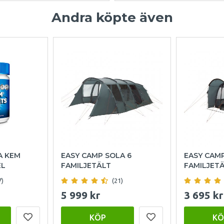
Andra köpte även
A KEM
EASY CAMP SOLA 6
EASY CAM
EL
FAMILJETÄLT
FAMILJET
7)
(21)
5 999 kr
3 695 kr
KÖP
KÖ