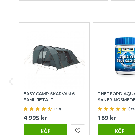
EASY CAMP SKARVAN 6
THETFORD AQU
FAMILJETÄLT
SANERINGSMED
(59)
(99
4 995 kr
169 kr
KÖP
KÖP