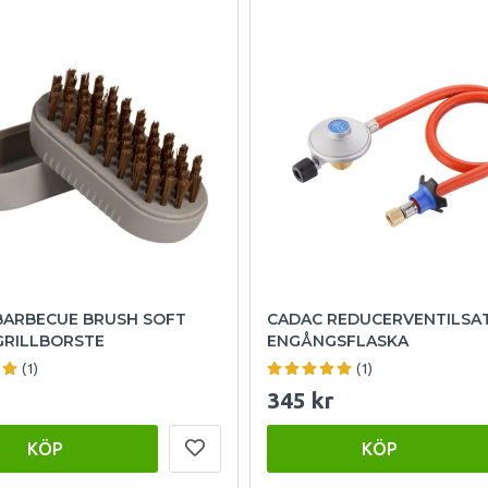
BARBECUE BRUSH SOFT
CADAC REDUCERVENTILSA
GRILLBORSTE
ENGÅNGSFLASKA
(1)
(1)
345 kr
KÖP
KÖP