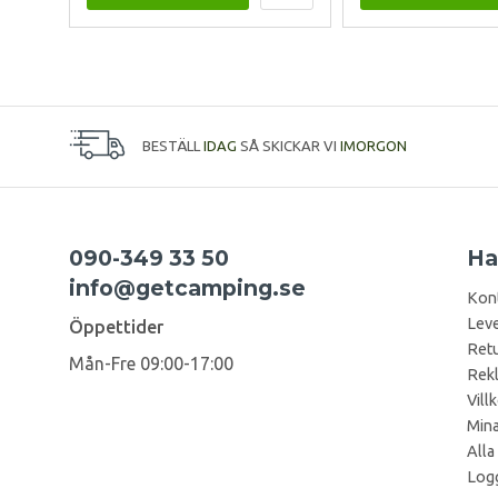
BESTÄLL
IDAG
SÅ SKICKAR VI
IMORGON
090-349 33 50
Ha
info@getcamping.se
Kon
Leve
Öppettider
Retu
Mån-Fre 09:00-17:00
Rek
Vill
Mina
Alla
Logg