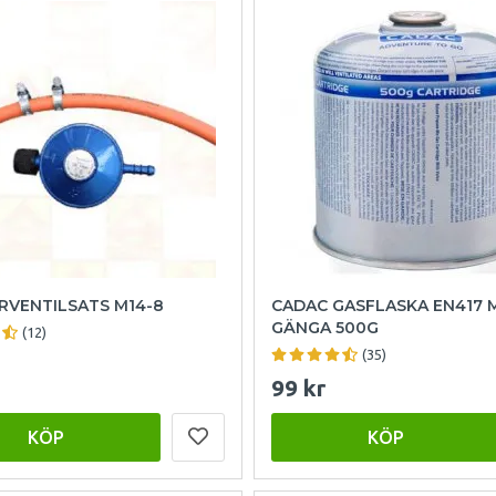
RVENTILSATS M14-8
CADAC GASFLASKA EN417 
GÄNGA 500G
(12)
(35)
99 kr
KÖP
KÖP