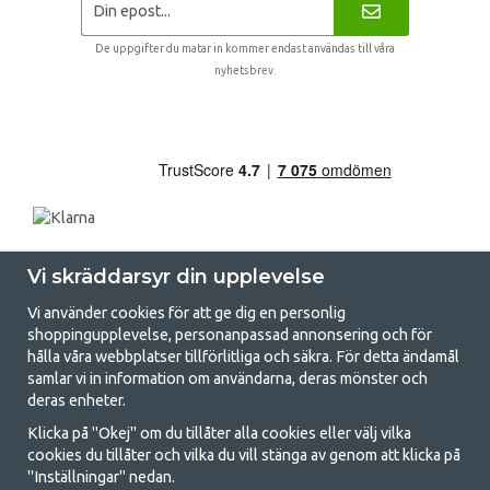
De uppgifter du matar in kommer endast användas till våra
nyhetsbrev.
Vi skräddarsyr din upplevelse
Vi använder cookies för att ge dig en personlig
shoppingupplevelse, personanpassad annonsering och för
hålla våra webbplatser tillförlitliga och säkra. För detta ändamål
samlar vi in information om användarna, deras mönster och
GetCamping.se - Din butik för camping
deras enheter.
och uteliv
Klicka på "Okej" om du tillåter alla cookies eller välj vilka
cookies du tillåter och vilka du vill stänga av genom att klicka på
Att campa kan antingen vara en livsstil eller ett sätt att samla familjen
"Inställningar" nedan.
för ett gemensamt äventyr. Oavsett vilken kategori du tillhör hittar du