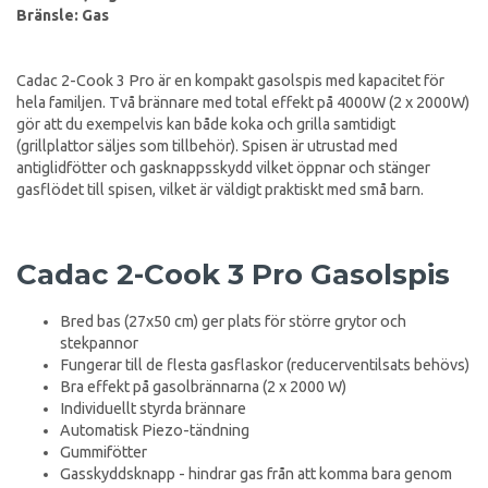
Bränsle: Gas
Cadac 2-Cook 3 Pro är en kompakt gasolspis med kapacitet för
hela familjen. Två brännare med total effekt på 4000W (2 x 2000W)
gör att du exempelvis kan både koka och grilla samtidigt
(grillplattor säljes som tillbehör). Spisen är utrustad med
antiglidfötter och gasknappsskydd vilket öppnar och stänger
gasflödet till spisen, vilket är väldigt praktiskt med små barn.
Cadac 2-Cook 3 Pro Gasolspis
Bred bas (27x50 cm) ger plats för större grytor och
stekpannor
Fungerar till de flesta gasflaskor (reducerventilsats behövs)
Bra effekt på gasolbrännarna (2 x 2000 W)
Individuellt styrda brännare
Automatisk Piezo-tändning
Gummifötter
Gasskyddsknapp - hindrar gas från att komma bara genom