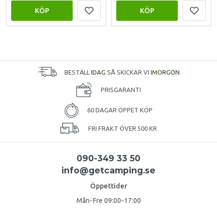
KÖP
KÖP
BESTÄLL
IDAG
SÅ SKICKAR VI
IMORGON
PRISGARANTI
60 DAGAR ÖPPET KÖP
FRI FRAKT ÖVER 500 KR
090-349 33 50
info@getcamping.se
Öppettider
Mån-Fre 09:00-17:00