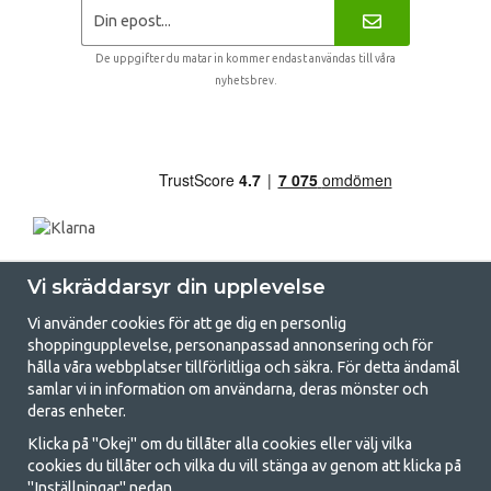
De uppgifter du matar in kommer endast användas till våra
nyhetsbrev.
Vi skräddarsyr din upplevelse
Vi använder cookies för att ge dig en personlig
shoppingupplevelse, personanpassad annonsering och för
hålla våra webbplatser tillförlitliga och säkra. För detta ändamål
samlar vi in information om användarna, deras mönster och
GetCamping.se - Din butik för camping
deras enheter.
och uteliv
Klicka på "Okej" om du tillåter alla cookies eller välj vilka
cookies du tillåter och vilka du vill stänga av genom att klicka på
Att campa kan antingen vara en livsstil eller ett sätt att samla familjen
"Inställningar" nedan.