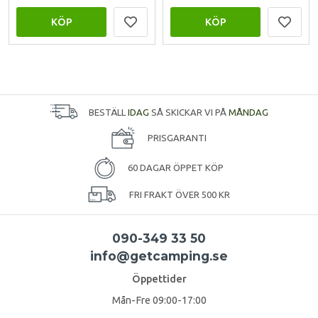
KÖP
KÖP
BESTÄLL
IDAG
SÅ SKICKAR VI PÅ
MÅNDAG
PRISGARANTI
60 DAGAR ÖPPET KÖP
FRI FRAKT ÖVER 500 KR
090-349 33 50
info@getcamping.se
Öppettider
Mån-Fre 09:00-17:00