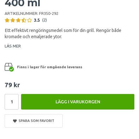
400 ml
ARTIKELNUMMER:
FR350-292
3.5
(2)
Ett effektivt rengöringsmedel som för din grill. Rengör både
kromade och emaljerade ytor.
LÄS MER
Finns i lager för omgående leverans
79 kr
LÄGG I VARUKORGEN
SPARA SOM FAVORIT