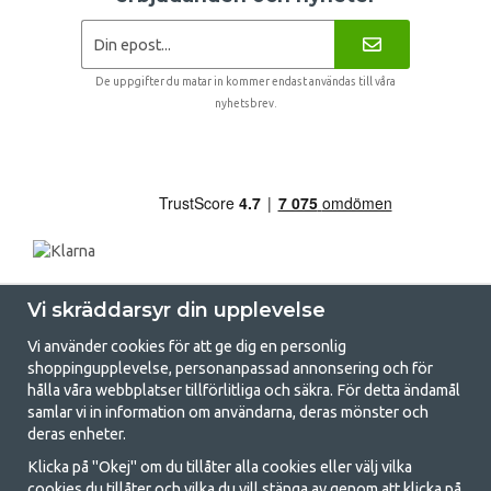
De uppgifter du matar in kommer endast användas till våra
nyhetsbrev.
Vi skräddarsyr din upplevelse
Vi använder cookies för att ge dig en personlig
shoppingupplevelse, personanpassad annonsering och för
hålla våra webbplatser tillförlitliga och säkra. För detta ändamål
samlar vi in information om användarna, deras mönster och
GetCamping.se - Din butik för camping
deras enheter.
och uteliv
Klicka på "Okej" om du tillåter alla cookies eller välj vilka
cookies du tillåter och vilka du vill stänga av genom att klicka på