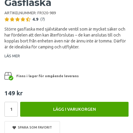
Gasflaska
ARTIKELNUMMER:
FR320-989
4.9
(7)
Större gasflaska med självtätande ventil som är mycket säker och
har fördelen att den kan återförslutas – de kan anslutas till och
kopplas bort från enheten även när de ännu inte är tomma. Därför
är de idealiska för camping och utflykter.
LÄS MER
Finns i lager för omgående leverans
149 kr
LÄGG I VARUKORGEN
SPARA SOM FAVORIT