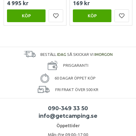
4 995 kr
169 kr
KÖP
KÖP
BESTÄLL
IDAG
SÅ SKICKAR VI
IMORGON
PRISGARANTI
60 DAGAR ÖPPET KÖP
FRI FRAKT ÖVER 500 KR
090-349 33 50
info@getcamping.se
Öppettider
Mån-Fre 09:00-17:00