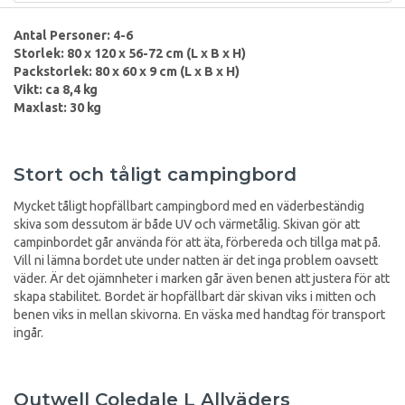
Antal Personer: 4-6
Storlek: 80 x 120 x 56-72 cm (L x B x H)
Packstorlek: 80 x 60 x 9 cm (L x B x H)
Vikt: ca 8,4 kg
Maxlast: 30 kg
Stort och tåligt campingbord
Mycket tåligt hopfällbart campingbord med en väderbeständig
skiva som dessutom är både UV och värmetålig. Skivan gör att
campinbordet går använda för att äta, förbereda och tillga mat på.
Vill ni lämna bordet ute under natten är det inga problem oavsett
väder. Är det ojämnheter i marken går även benen att justera för att
skapa stabilitet. Bordet är hopfällbart där skivan viks i mitten och
benen viks in mellan skivorna. En väska med handtag för transport
ingår.
Outwell Coledale L Allväders