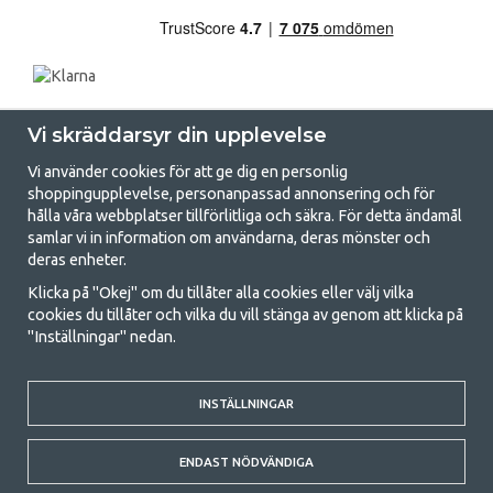
Vi skräddarsyr din upplevelse
Vi använder cookies för att ge dig en personlig
shoppingupplevelse, personanpassad annonsering och för
hålla våra webbplatser tillförlitliga och säkra. För detta ändamål
samlar vi in information om användarna, deras mönster och
GetCamping.se - Din butik för camping
deras enheter.
och uteliv
Klicka på "Okej" om du tillåter alla cookies eller välj vilka
cookies du tillåter och vilka du vill stänga av genom att klicka på
Att campa kan antingen vara en livsstil eller ett sätt att samla familjen
"Inställningar" nedan.
för ett gemensamt äventyr. Oavsett vilken kategori du tillhör hittar du
allt du behöver av campingtillbehör hos oss. Vi tycker att alla ska ha råd
med att campa så därför erbjuder vi riktigt bra priser på familjetält,
husvagnstält och all annan utrustning för camping och friluftsliv. Vårt
INSTÄLLNINGAR
mål är att i varje priskategori erbjuda den bästa campingutrustningen
gällande kvalitet och funktionalitet. Ta gärna kontakt med oss om det
ENDAST NÖDVÄNDIGA
är något du saknar eller vill veta mer om.