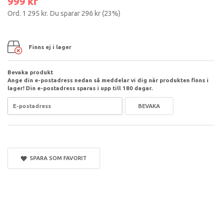
999 kr
Ord.
1 295 kr
. Du sparar
296 kr
(
23
%)
Finns ej i lager
Bevaka produkt
Ange din e-postadress nedan så meddelar vi dig när produkten finns i
lager! Din e-postadress sparas i upp till 180 dagar.
BEVAKA
SPARA SOM FAVORIT