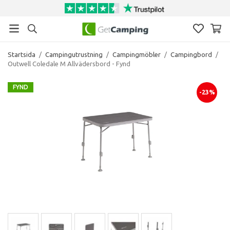
Startsida
/
Campingutrustning
/
Campingmöbler
/
Campingbord
/
Outwell Coledale M Allvädersbord - Fynd
FYND
-23%