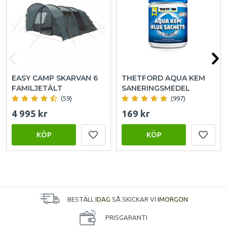
EASY CAMP SKARVAN 6
THETFORD AQUA KEM
FAMILJETÄLT
SANERINGSMEDEL
(59)
(997)
4 995 kr
169 kr
KÖP
KÖP
BESTÄLL
IDAG
SÅ SKICKAR VI
IMORGON
PRISGARANTI