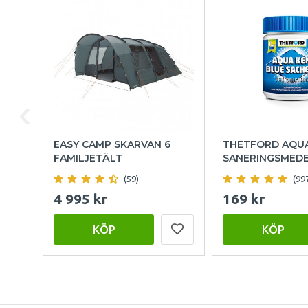
EASY CAMP SKARVAN 6
THETFORD AQU
FAMILJETÄLT
SANERINGSMED
(59)
(99
4 995 kr
169 kr
KÖP
KÖP