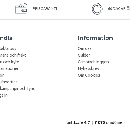
PRISGARANTI
60 DAGAR Ö
ndla
Information
takta oss
Om oss
rans och frakt
Guider
r och byte
Campingbloggen
lamationer
Nyhetsbrev
kor
Om Cookies
 favoriter
 kampanjer och fynd
a in