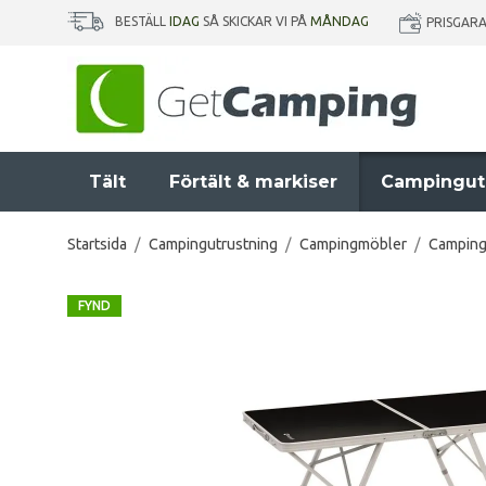
BESTÄLL
IDAG
SÅ SKICKAR VI PÅ
MÅNDAG
PRISGAR
Tält
Förtält & markiser
Campingut
Startsida
/
Campingutrustning
/
Campingmöbler
/
Campin
FYND