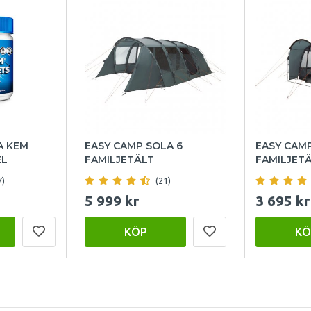
A KEM
EASY CAMP SOLA 6
EASY CAM
EL
FAMILJETÄLT
FAMILJET
7)
(21)
5 999 kr
3 695 kr
KÖP
KÖ