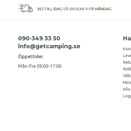
BESTÄLL
IDAG
SÅ SKICKAR VI PÅ
MÅNDAG
090-349 33 50
Ha
info@getcamping.se
Kon
Leve
Öppettider
Retu
Mån-Fre 09:00-17:00
Rek
Vill
Mina
Alla
Logg