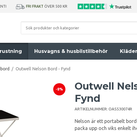
ANTI
FRI FRAKT
ÖVER 500 KR
rustning
Husvagns & husbilstillbehör
Kläde
gbord
/
Outwell Nelson Bord - Fynd
Outwell Nel
-8%
Fynd
ARTIKELNUMMER:
OAS530074R
Nelson är ett portabelt bord
packa upp och viks enkelt iho