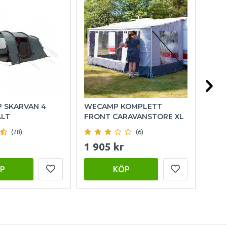
P SKARVAN 4
WECAMP KOMPLETT
HOL
ÄLT
FRONT CARAVANSTORE XL
(28)
(6)
1 905 kr
999
P
KÖP