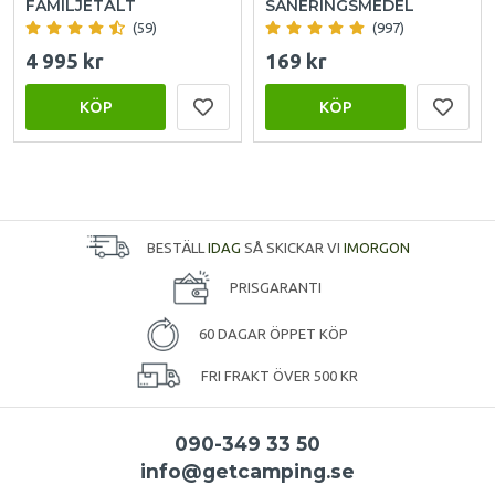
FAMILJETÄLT
SANERINGSMEDEL
(59)
(997)
4 995 kr
169 kr
KÖP
KÖP
BESTÄLL
IDAG
SÅ SKICKAR VI
IMORGON
PRISGARANTI
60 DAGAR ÖPPET KÖP
FRI FRAKT ÖVER 500 KR
090-349 33 50
info@getcamping.se