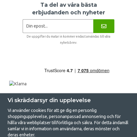
Ta del av våra bästa
erbjudanden och nyheter
De uppgifter du matar in kommer endast användas till våra
nyhetsbrev.
Vi skräddarsyr din upplevelse
Vi använder cookies för att ge dig en personlig
shoppingupplevelse, personanpassad annonsering och för
hålla våra webbplatser tillförlitliga och säkra. För detta ändamål
samlar vi in information om användarna, deras mönster och
GetCamping.se - Din butik för camping
deras enheter.