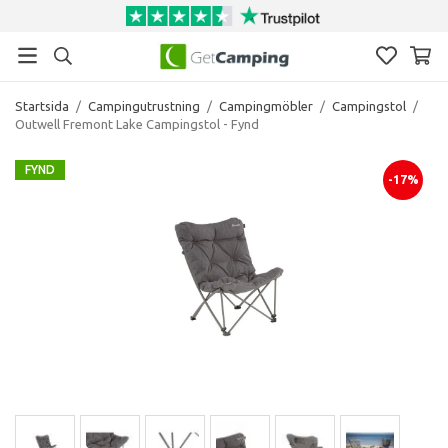
Startsida
/
Campingutrustning
/
Campingmöbler
/
Campingstol
/
Outwell Fremont Lake Campingstol - Fynd
FYND
-17%