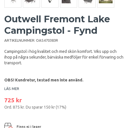
Outwell Fremont Lake
Campingstol - Fynd
ARTIKELNUMMER:
OAS470383R
Campingstol i hög kvalitet och med skön komfort. Viks upp och
ihop på några sekunder, bärväska medföljer för enkel förvaring och
transport.
OBS! Kundretur, testad men inte använd.
LÄS MER
725 kr
Ord.
875 kr
. Du sparar
150 kr
(
17
%)
Finns ej i lager