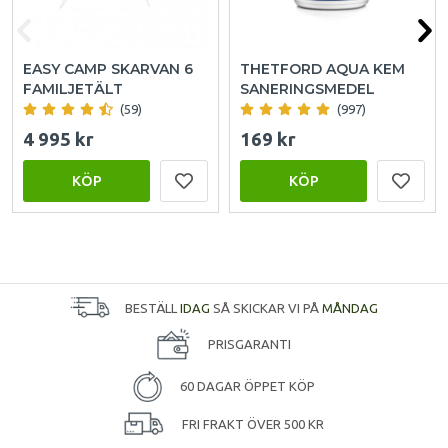
EASY CAMP SKARVAN 6
THETFORD AQUA KEM
FAMILJETÄLT
SANERINGSMEDEL
(59)
(997)
4 995 kr
169 kr
KÖP
KÖP
BESTÄLL
IDAG
SÅ SKICKAR VI PÅ
MÅNDAG
PRISGARANTI
60 DAGAR ÖPPET KÖP
FRI FRAKT ÖVER 500 KR