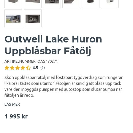
Outwell Lake Huron
Uppblåsbar Fåtölj
ARTIKELNUMMER:
OAS470271
4.5
(2)
Skön uppblåsbar fåtölj med löstabart tygöverdrag som fungerar
lika bra i tältet som utanför. Fåtöljen är smidig att blåsa upp tack
vare den inbyggda pumpen med autostop som slutar pumpa när
fåtöljen är redo.
LÄS MER
1 995 kr