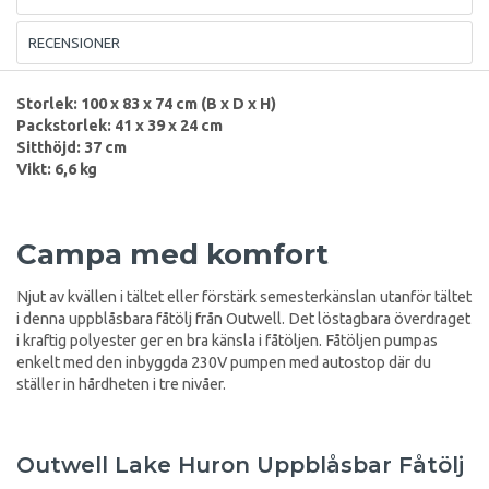
RECENSIONER
Storlek: 100 x 83 x 74 cm (B x D x H)
Packstorlek: 41 x 39 x 24 cm
Sitthöjd: 37 cm
Vikt: 6,6 kg
Campa med komfort
Njut av kvällen i tältet eller förstärk semesterkänslan utanför tältet
i denna uppblåsbara fåtölj från Outwell. Det löstagbara överdraget
i kraftig polyester ger en bra känsla i fåtöljen. Fåtöljen pumpas
enkelt med den inbyggda 230V pumpen med autostop där du
ställer in hårdheten i tre nivåer.
Outwell Lake Huron Uppblåsbar Fåtölj