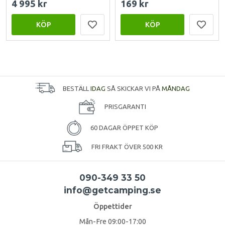
4 995 kr
169 kr
KÖP
KÖP
BESTÄLL
IDAG
SÅ SKICKAR VI PÅ
MÅNDAG
PRISGARANTI
60 DAGAR ÖPPET KÖP
FRI FRAKT ÖVER 500 KR
090-349 33 50
info@getcamping.se
Öppettider
Mån-Fre 09:00-17:00