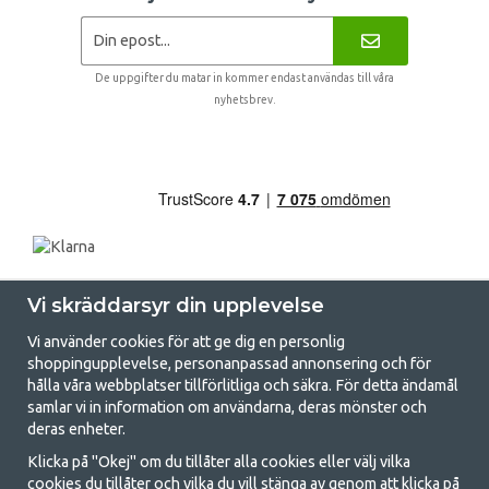
De uppgifter du matar in kommer endast användas till våra
nyhetsbrev.
Vi skräddarsyr din upplevelse
Vi använder cookies för att ge dig en personlig
shoppingupplevelse, personanpassad annonsering och för
hålla våra webbplatser tillförlitliga och säkra. För detta ändamål
samlar vi in information om användarna, deras mönster och
GetCamping.se - Din butik för camping
deras enheter.
och uteliv
Klicka på "Okej" om du tillåter alla cookies eller välj vilka
cookies du tillåter och vilka du vill stänga av genom att klicka på