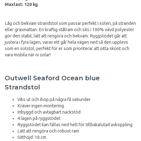
Maxlast: 120 kg
Låg och bekväm strandstol som passar perfekt i solen, på stranden
eller gräsmattan. En kraftig stålram och sits i 100% vävd polyester
gör den stabil, lätt att rengöra och bekväm. Ryggstödet går att
justera i fyra lägen, varav ett går hela vägen ned så den upplevs
som en solstol, perfekt för er som prioriterar att sitta skönt och
vara mobila när ni solar!
Outwell Seaford Ocean blue
Strandstol
Viks ut och ihop på några få sekunder
Kräver ingen montering
Inbyggd och avtagbart nackstöd
4 lägen på ryggstödet
Ryggstödet kan fällas ned helt för tillbakalutad avkoppling
Lätt att rengöra och robust ram
Sitthöjd: 18 cm