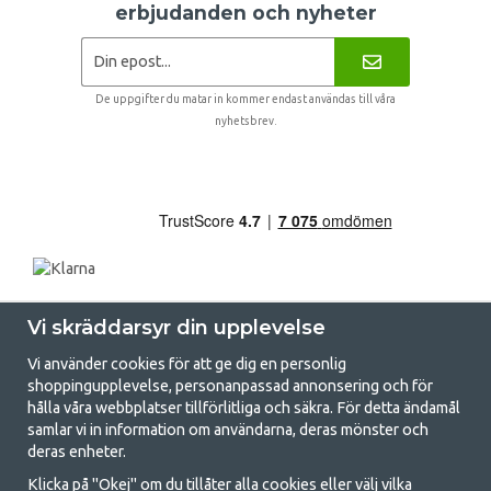
erbjudanden och nyheter
De uppgifter du matar in kommer endast användas till våra
nyhetsbrev.
Vi skräddarsyr din upplevelse
Vi använder cookies för att ge dig en personlig
shoppingupplevelse, personanpassad annonsering och för
hålla våra webbplatser tillförlitliga och säkra. För detta ändamål
samlar vi in information om användarna, deras mönster och
GetCamping.se - Din butik för camping
deras enheter.
och uteliv
Klicka på "Okej" om du tillåter alla cookies eller välj vilka