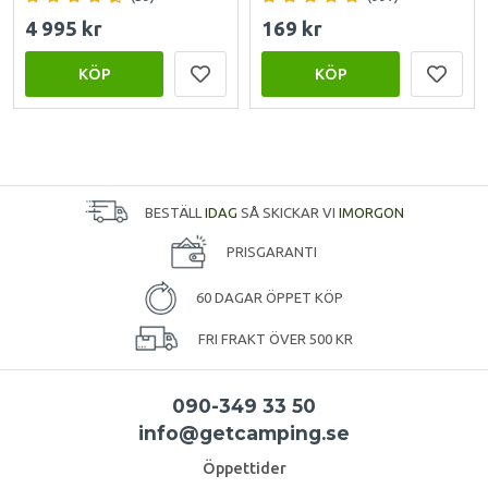
4 995 kr
169 kr
KÖP
KÖP
BESTÄLL
IDAG
SÅ SKICKAR VI
IMORGON
PRISGARANTI
60 DAGAR ÖPPET KÖP
FRI FRAKT ÖVER 500 KR
090-349 33 50
info@getcamping.se
Öppettider