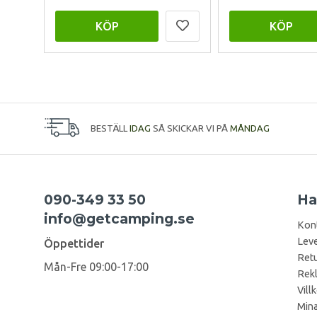
KÖP
KÖP
BESTÄLL
IDAG
SÅ SKICKAR VI PÅ
MÅNDAG
090-349 33 50
Ha
info@getcamping.se
Kon
Leve
Öppettider
Retu
Mån-Fre 09:00-17:00
Rek
Vill
Mina