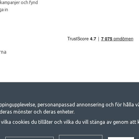
 kampanjer och fynd
a in
ppingupplevelse, personanpassad annonsering och för hålla våra
Camping.se - Din butik för camping och ut
deras mönster och deras enheter.
iljen för ett gemensamt äventyr. Oavsett vilken kategori du tillhör hittar du a
j vilka cookies du tillåter och vilka du vill stänga av genom att
 på familjetält, husvagnstält och all annan utrustning för camping och frilufts
e kvalitet och funktionalitet. Ta gärna kontakt med oss om det är något du sa
© 2020 GetCamping. All rights reserved.