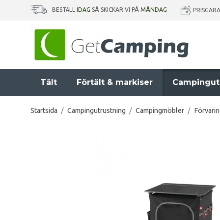
BESTÄLL
IDAG
SÅ SKICKAR VI PÅ
MÅNDAG
PRISGAR
Tält
Förtält & markiser
Campingut
Startsida
/
Campingutrustning
/
Campingmöbler
/
Förvari