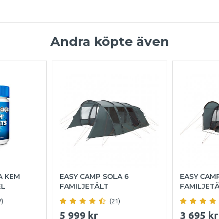
Andra köpte även
A KEM
EASY CAMP SOLA 6
EASY CAM
EL
FAMILJETÄLT
FAMILJET
7)
(21)
5 999 kr
3 695 kr