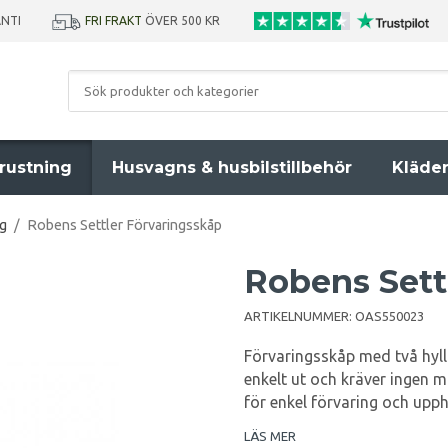
ANTI
FRI FRAKT
ÖVER 500 KR
rustning
Husvagns & husbilstillbehör
Kläde
ng
/
Robens Settler Förvaringsskåp
Robens Sett
ARTIKELNUMMER:
OAS550023
Förvaringsskåp med två hyll
enkelt ut och kräver ingen 
för enkel förvaring och upp
LÄS MER