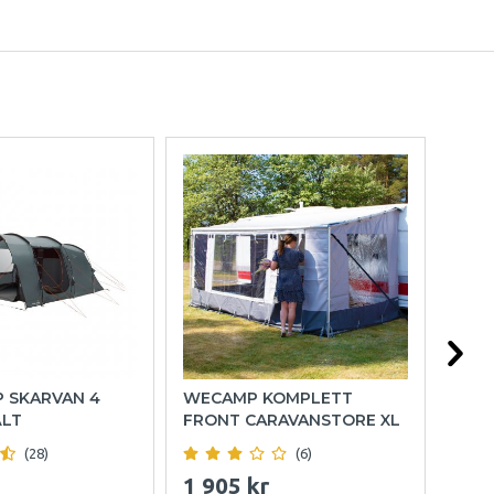
P SKARVAN 4
WECAMP KOMPLETT
HOL
ÄLT
FRONT CARAVANSTORE XL
(28)
(6)
1 905 kr
999