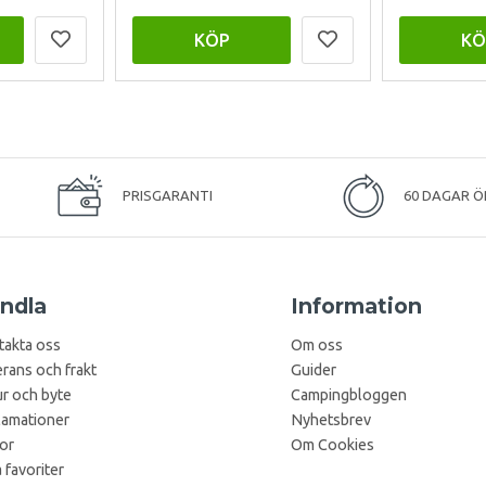
KÖP
KÖ
PRISGARANTI
60 DAGAR Ö
ndla
Information
takta oss
Om oss
rans och frakt
Guider
r och byte
Campingbloggen
lamationer
Nyhetsbrev
kor
Om Cookies
 favoriter