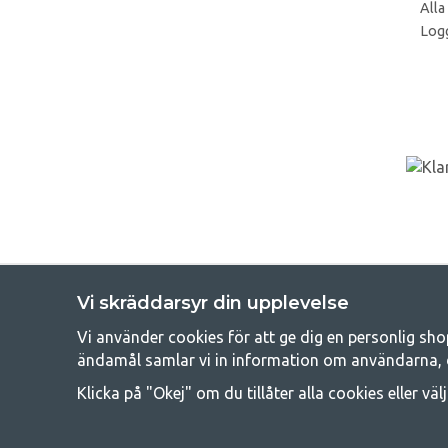
Alla
Logg
Vi skräddarsyr din upplevelse
Vi använder cookies för att ge dig en personlig sho
Get
ändamål samlar vi in information om användarna, 
Att campa kan antingen vara en livsstil eller ett sätt att samla fam
Klicka på "Okej" om du tillåter alla cookies eller väl
råd med att campa så därför erbjuder vi riktigt bra priser
campingutrustningen gälland