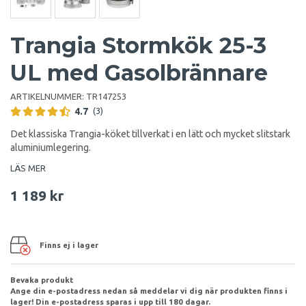
Trangia Stormkök 25-3
UL med Gasolbrännare
ARTIKELNUMMER:
TR147253
4.7
(3)
Det klassiska Trangia-köket tillverkat i en lätt och mycket slitstark
aluminiumlegering.
LÄS MER
1 189 kr
Finns ej i lager
Bevaka produkt
Ange din e-postadress nedan så meddelar vi dig när produkten finns i
lager! Din e-postadress sparas i upp till 180 dagar.