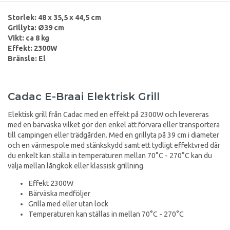
Storlek: 48 x 35,5 x 44,5 cm
Grillyta: Ø39 cm
Vikt: ca 8 kg
Effekt: 2300W
Bränsle: El
Cadac E-Braai Elektrisk Grill
Elektisk grill från Cadac med en effekt på 2300W och levereras
med en bärväska vilket gör den enkel att förvara eller transportera
till campingen eller trädgården. Med en grillyta på 39 cm i diameter
och en värmespole med stänkskydd samt ett tydligt effektvred där
du enkelt kan ställa in temperaturen mellan 70°C - 270°C kan du
välja mellan långkok eller klassisk grillning.
Effekt 2300W
Bärväska medföljer
Grilla med eller utan lock
Temperaturen kan ställas in mellan 70°C - 270°C