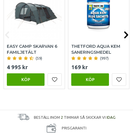
EASY CAMP SKARVAN 6
THETFORD AQUA KEM
FAMILJETÄLT
SANERINGSMEDEL
(59)
(997)
4 995 kr
169 kr
KÖP
KÖP
BESTÄLL INOM
2
TIMMAR SÅ SKICKAR VI
IDAG
PRISGARANTI