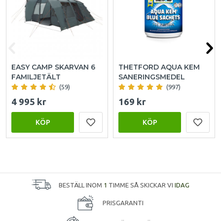
EASY CAMP SKARVAN 6
THETFORD AQUA KEM
FAMILJETÄLT
SANERINGSMEDEL
(59)
(997)
4 995 kr
169 kr
KÖP
KÖP
BESTÄLL INOM
1
TIMME SÅ SKICKAR VI
IDAG
PRISGARANTI