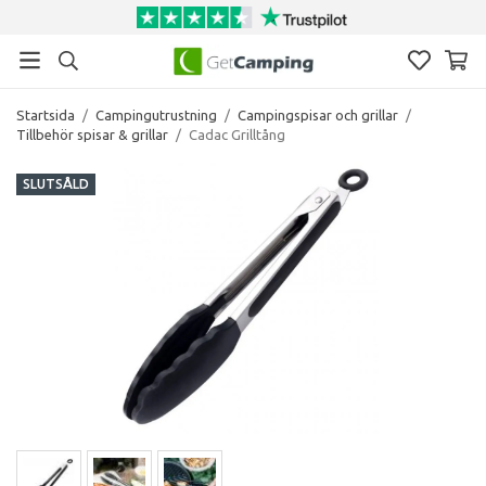
Startsida
/
Campingutrustning
/
Campingspisar och grillar
/
Tillbehör spisar & grillar
/
Cadac Grilltång
SLUTSÅLD