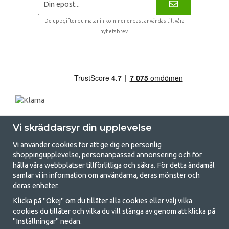
De uppgifter du matar in kommer endast användas till våra
nyhetsbrev.
Vi skräddarsyr din upplevelse
Vi använder cookies för att ge dig en personlig
shoppingupplevelse, personanpassad annonsering och för
hålla våra webbplatser tillförlitliga och säkra. För detta ändamål
samlar vi in information om användarna, deras mönster och
GetCamping.se - Din butik för camping
deras enheter.
och uteliv
Klicka på "Okej" om du tillåter alla cookies eller välj vilka
cookies du tillåter och vilka du vill stänga av genom att klicka på
Att campa kan antingen vara en livsstil eller ett sätt att samla familjen
"Inställningar" nedan.
för ett gemensamt äventyr. Oavsett vilken kategori du tillhör hittar du