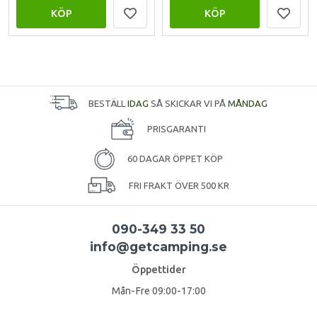
KÖP
KÖP
BESTÄLL
IDAG
SÅ SKICKAR VI PÅ
MÅNDAG
PRISGARANTI
60 DAGAR ÖPPET KÖP
FRI FRAKT ÖVER 500 KR
090-349 33 50
info@getcamping.se
Öppettider
Mån-Fre 09:00-17:00