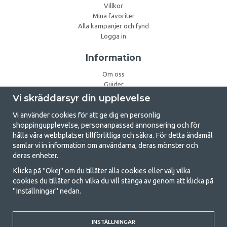
Villkor
Mina favoriter
Alla kampanjer och fynd
Logga in
Information
Om oss
Guider
Campingbloggen
Vi skräddarsyr din upplevelse
Nyhetsbrev
Om Cookies
Vi använder cookies för att ge dig en personlig
shoppingupplevelse, personanpassad annonsering och för
Ta del av våra bästa
hålla våra webbplatser tillförlitliga och säkra. För detta ändamål
samlar vi in information om användarna, deras mönster och
erbjudanden och nyheter
deras enheter.
Klicka på "Okej" om du tillåter alla cookies eller välj vilka
cookies du tillåter och vilka du vill stänga av genom att klicka på
De uppgifter du matar in kommer endast användas till våra
"Inställningar" nedan.
nyhetsbrev.
INSTÄLLNINGAR