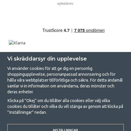
nyhetsbrev.
Vi skräddarsyr din upplevelse
Vi använder cookies för att ge dig en personlig
shoppingupplevelse, personanpassad annonsering och för
hålla våra webbplatser tillförlitliga och säkra. För detta ändamål
samlar vi in information om användarna, deras mönster och
GetCamping.se - Din butik för camping
deras enheter.
och uteliv
Klicka på "Okej" om du tillåter alla cookies eller välj vilka
cookies du tillåter och vilka du vill stänga av genom att klicka på
Att campa kan antingen vara en livsstil eller ett sätt att samla familjen
"Inställningar" nedan.
för ett gemensamt äventyr. Oavsett vilken kategori du tillhör hittar du
allt du behöver av campingtillbehör hos oss. Vi tycker att alla ska ha råd
med att campa så därför erbjuder vi riktigt bra priser på familjetält,
husvagnstält och all annan utrustning för camping och friluftsliv. Vårt
INSTÄLLNINGAR