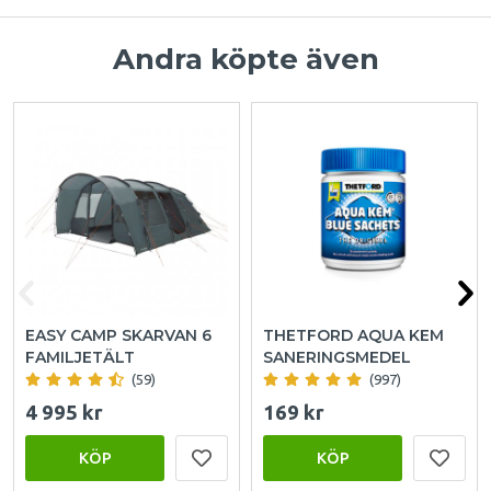
Andra köpte även
EASY CAMP SKARVAN 6
THETFORD AQUA KEM
FAMILJETÄLT
SANERINGSMEDEL
(59)
(997)
4 995 kr
169 kr
KÖP
KÖP