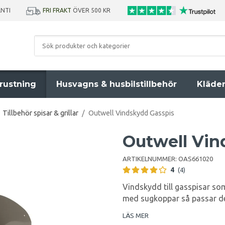
ANTI
FRI FRAKT
ÖVER 500 KR
rustning
Husvagns & husbilstillbehör
Kläde
Tillbehör spisar & grillar
/
Outwell Vindskydd Gasspis
Outwell Vin
ARTIKELNUMMER:
OAS661020
4
(4)
Vindskydd till gasspisar so
med sugkoppar så passar de
LÄS MER