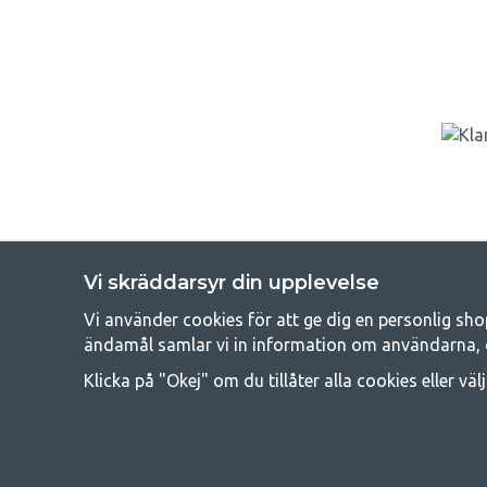
Vi skräddarsyr din upplevelse
Vi använder cookies för att ge dig en personlig sho
Get
ändamål samlar vi in information om användarna, 
Att campa kan antingen vara en livsstil eller ett sätt att samla fam
Klicka på "Okej" om du tillåter alla cookies eller väl
råd med att campa så därför erbjuder vi riktigt bra priser
campingutrustningen gälland