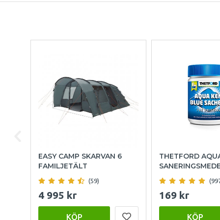
EASY CAMP SKARVAN 6
THETFORD AQU
FAMILJETÄLT
SANERINGSMED
(59)
(99
4 995 kr
169 kr
KÖP
KÖP