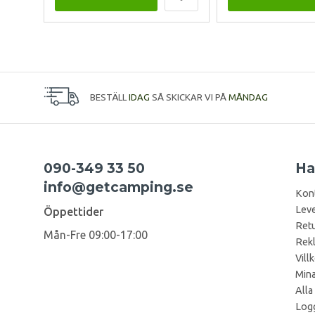
BESTÄLL
IDAG
SÅ SKICKAR VI PÅ
MÅNDAG
090-349 33 50
Ha
info@getcamping.se
Kon
Leve
Öppettider
Retu
Mån-Fre 09:00-17:00
Rek
Vill
Mina
Alla
Logg