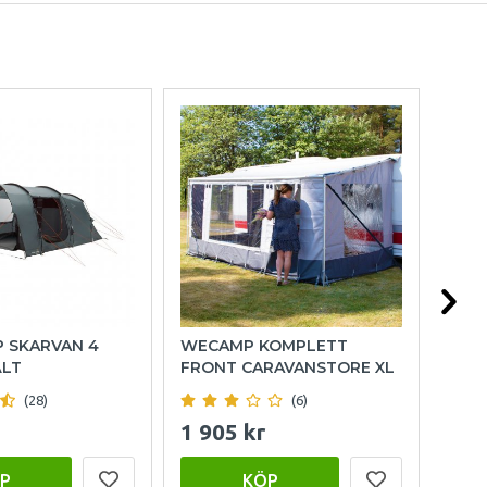
P SKARVAN 4
WECAMP KOMPLETT
HOL
ÄLT
FRONT CARAVANSTORE XL
(28)
(6)
1 905 kr
999
P
KÖP