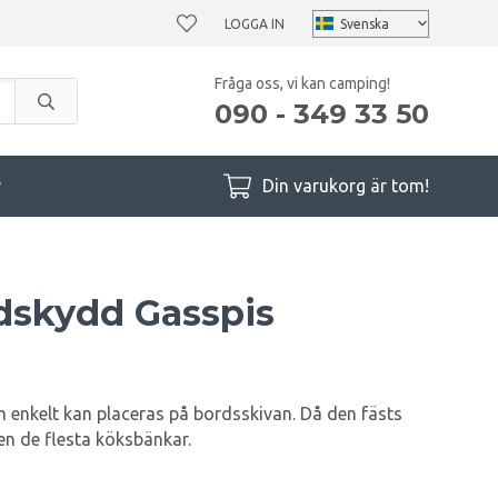
LOGGA IN
Fråga oss, vi kan camping!
090 - 349 33 50
r
Din varukorg är tom!
dskydd Gasspis
m enkelt kan placeras på bordsskivan. Då den fästs
n de flesta köksbänkar.