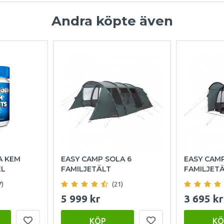
Andra köpte även
A KEM
EASY CAMP SOLA 6
EASY CAM
EL
FAMILJETÄLT
FAMILJET
7)
(21)
5 999 kr
3 695 kr
KÖP
KÖ