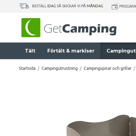
BESTÄLL
IDAG
SÅ SKICKAR VI PÅ
MÅNDAG
PRISGAR
Tält
Förtält & markiser
Campingut
Startsida
/
Campingutrustning
/
Campingspisar och grillar
/