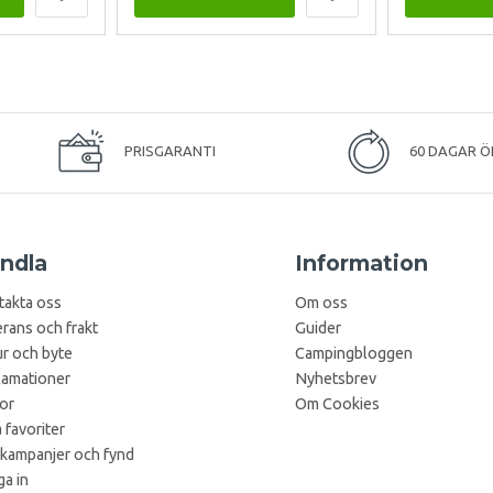
PRISGARANTI
60 DAGAR Ö
ndla
Information
takta oss
Om oss
rans och frakt
Guider
r och byte
Campingbloggen
lamationer
Nyhetsbrev
kor
Om Cookies
 favoriter
 kampanjer och fynd
a in