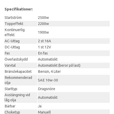
Specifikationer:
Startström
2500w
Toppeffekt
2200w
Kontinuerlig
1900w
effekt
AC-Uttag
2 st 16A
DC-Uttag
1 st 12V
Fas
En fas
Överlastskydd
Automatiskt
Varvtal
Automatiskt (beror på last)
Bränslekapacitet
Bensin, 4 Liter
Rekommenderad
SAE 10w-30
olja
Starttyp
Dragsnöre
Avstängning vid
Automatiskt
låg olja
Bärbar
Ja
Choketyp
Manuell