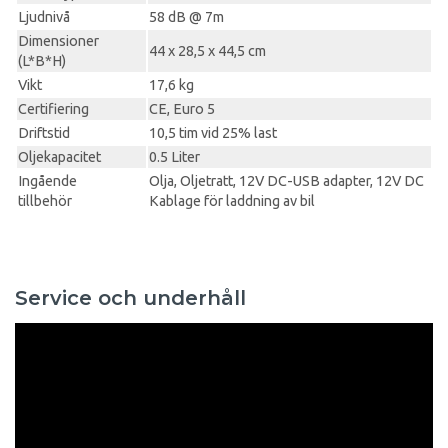
Ljudnivå
58 dB @ 7m
Dimensioner
44 x 28,5 x 44,5 cm
(L*B*H)
Vikt
17,6 kg
Certifiering
CE, Euro 5
Driftstid
10,5 tim vid 25% last
Oljekapacitet
0.5 Liter
Ingående
Olja, Oljetratt, 12V DC-USB adapter, 12V DC
tillbehör
Kablage för laddning av bil
Service och underhåll