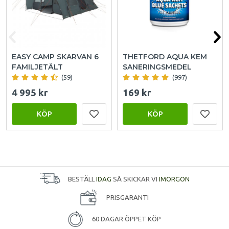
EASY CAMP SKARVAN 6
THETFORD AQUA KEM
FAMILJETÄLT
SANERINGSMEDEL
(59)
(997)
4 995 kr
169 kr
KÖP
KÖP
BESTÄLL
IDAG
SÅ SKICKAR VI
IMORGON
PRISGARANTI
60 DAGAR ÖPPET KÖP