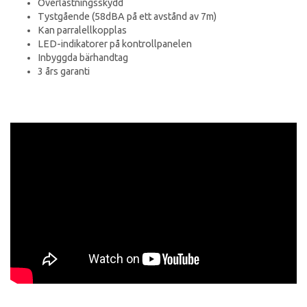
Överlastningsskydd
Tystgående (58dBA på ett avstånd av 7m)
Kan parralellkopplas
LED-indikatorer på kontrollpanelen
Inbyggda bärhandtag
3 års garanti